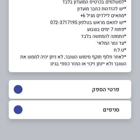
*למשלמים בכרטיס המועדון בלבד
*יש להזדהות כחבר מועדון
*מתאים לילדים מגיל 6+
*יש לתאם מראש בטלפון 072-3717195
*פתוח 7 ימים בשבוע
*התמונה להמחשה בלבד
*עד גמר המלאי
*ט.ל.ח
*לאחר חלוף תוקף מימוש השובר, לא ניתן יהיה לממש את
השובר ולא יינתן זיכוי או החזר כספי בגינו
פרטי הספק
072-3717195
סניפים
באתר
רעננה
לייזר סטרייט, הסדנא 2