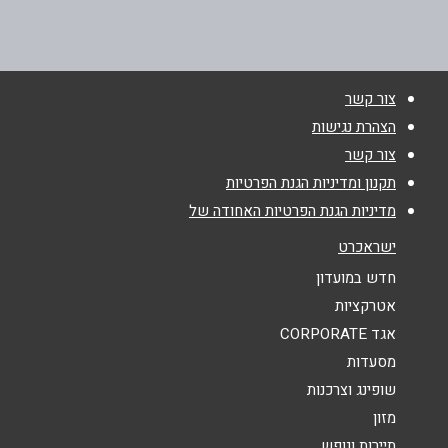
072-3717195
שם מלא
*
צור קשר
טלפון
*
הצהרת נגישות
צור קשר
אימייל
*
תקנון ומדיניות הגנת הפרטיות
מדיניות הגנת הפרטיות האחודה של
נושא
*
ישראכרט
אנא חזרו אלי בקשר ל...
חדש במועדון
אטרקציות
הודעה
*
אגד CORPORATE
מסעדות
שופינג וצרכנות
מזון
תיירות ונופש