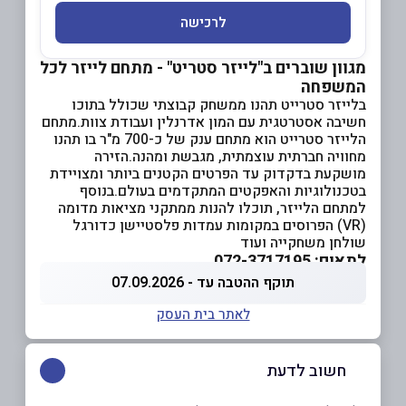
לרכישה
מגוון שוברים ב"לייזר סטריט" - מתחם לייזר לכל
המשפחה
בלייזר סטרייט תהנו ממשחק קבוצתי שכולל בתוכו
חשיבה אסטרטגית עם המון אדרנלין ועבודת צוות.מתחם
הלייזר סטרייט הוא מתחם ענק של כ-700 מ"ר בו תהנו
מחוויה חברתית עוצמתית, מגבשת ומהנה.הזירה
מושקעת בדקדוק עד הפרטים הקטנים ביותר ומצויידת
בטכנולוגיות והאפקטים המתקדמים בעולם.בנוסף
למתחם הלייזר, תוכלו להנות ממתקני מציאות מדומה
(VR) הפרוסים במקומות עמדות פלסטיישן כדורגל
שולחן משחקייה ועוד
לתאום: 072-3717195
תוקף ההטבה עד - 07.09.2026
לאתר בית העסק
חשוב לדעת