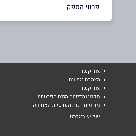
פרטי הספק
chen@hotcinema.co.il
|
058-7206846
באתר
בפייסבוק
באינסטגרם
צור קשר
שם מלא
*
הצהרת נגישות
צור קשר
טלפון
*
תקנון ומדיניות הגנת הפרטיות
מדיניות הגנת הפרטיות האחודה
נושא
*
של ישראכרט
אנא חזרו אלי בקשר ל...