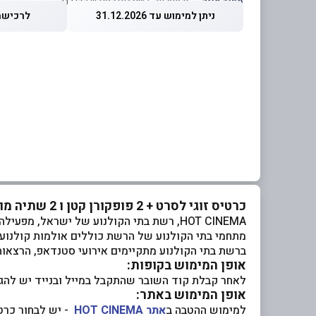
מחיר מוזל
— זכאות עד 5 שוברים לחודש קלנדרי
ניתן למימוש עד 31.12.2026
לרכישה עד 26
כרטיס זוגי לסרט + 2 פופקורן קטן ו 2 שתיה מוגזת קטנה / בקבוק מים קטן
HOT CINEMA, רשת בתי הקולנוע של ישראל, מפעילה 10 מתחמי קולנוע מובילים בהם כ- 98 מסכים, בכל רחבי הארץ.
מתחמי בתי הקולנוע של הרשת כוללים אולמות קולנוע,
ברשת בתי הקולנוע מתקיימים אירועי סטנדאפ, הרצאו
אופן המימוש בקופות:
לאחר קבלת קוד השובר שהתקבל במייל ובנייד יש להג
אופן המימוש באתר:
למימוש ההטבה ב
אתר HOT CINEMA
- יש לבחור כרט