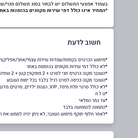
בעמוד אמצעי התשלום יש לבחור בסוג תשלום מנוי/שוב
*המחיר אינו כולל דמי שירות מקוונים בהזמנות באתר
חשוב לדעת
*מימוש הכרטיס בקופות/עמדות שירות עצמי/אתר/אפליקציה
*לא כולל דמי שירות מקוונים בהזמנות באתר
*השובר מקנה כרטיס זוגי לסרט + 2 פופקורן קטן + 2 שתיה מוגזת קטנה / בקבוק מים קטן
*השובר מקנה כניסה לסרט רגיל בלבד בכל ימות השבוע
*לא כולל סרטי תלת מימד, VIP, הצגות ילדים, סרטים מדובבים שפות זרות (רוסית, צרפתית, הודית), אולמות פרימיום והקרנות מיוחדות כהגדרתן בתקנון החברה או הקרנות מיוחדות אחרות
*ט.ל.ח
*עד גמר המלאי
*התמונה להמחשה בלבד
*לאחר חלוף תוקף מימוש השובר, לא ניתן יהיה לממש את השוב