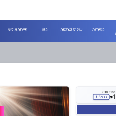
מסעדות
שופינג וצרכנות
מזון
תיירות ונופש
מחיר מוזל
₪
31%
חסכת