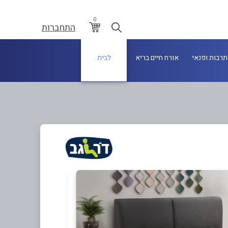
0
התחברות
תרבות ופנאי
אורח חיים בריא
לבית