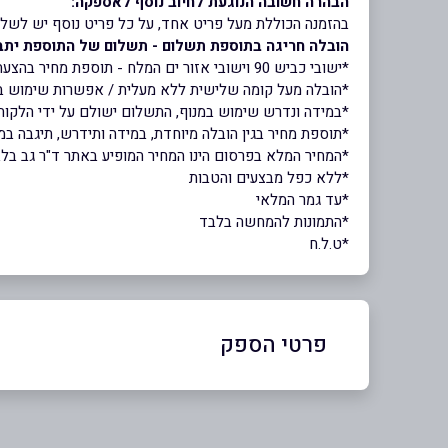
הבהרה חשובה הנוגעת לחיוב נוסף לאספקה:
בהזמנה הכוללת מעל פריט אחד, על כל פריט נוסף יש לשלם 
הובלה חריגה בתוספת תשלום - תשלום של התוספת יתב
*ישובי כביש 90 וישובי אזור ים המלח - תוספת מחיר בהצעת מחיר ישירה מול הספק
*הובלה מעל קומה שלישית ללא מעלית / אפשרות שימוש במעלית - 
*במידה ונדרש שימוש במנוף, התשלום ישולם על ידי הלקוח
*תוספת מחיר בגין הובלה מיוחדת, במידה ותידרש, תיגבה במ
*המחיר המלא בפרסום הינו המחיר המופיע באתר ד"ר גב בל
*ללא כפל מבצעים והטבות
*עד גמר המלאי
*התמונות להמחשה בלבד
*ט.ל.ח
פרטי הספק
03-6032777