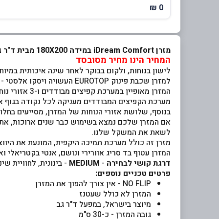
0 ₪
מזרן iDream Comfort במידה 180X200 מבית ד"ר גב - החברה הגדולה והותיקה בישראל למוצרי בריאות, נוחות ואיכות חיים
המחיר הינו מחיר מסובסד
לישון בנוחות, ולקום בבוקר לאחר שינה איכותית במיו
למזרן שכבת פינוק EUROTOP העשויה ויסקו אלסטי - חומר נעים ומלטף בעל תכונות זיכרון, כך שתיהנו מחוויית שינה מפנקת ותומכת כאחד.
המזרן מאופיין במערכת קפיצים מבודדים ו-3 אזורי נוחות, כל אחד מהקפיצים עטוף בכיס בד נפרד, מה שמעניק לו את היכולת לפעול באופן עצמאי וללא כל תלות בשאר הקפיצים.
מערכת הקפיצים המבודדים מעניקה לכל נקודה בגוף את
בנוסף, שלושת אזורי הנוחות של המזרן, מסייעים בחלו
אם המזרן שלכם נמצא בשימוש כבר שנים ארוכות, אתם 
לשאת את המשקל שלנו.
מזרן זה כולל מערכת תמיכה היקפית, המונעת את היווצ
המזרן עטוף בד סריג אוורירי ונושם, אנטי בקטריאלי ו
דרגת קושי לבחירה
-
MEDIUM
- בינונית, לחוויית שי
פרטים טכניים נוספים:
NO FLIP - אין צורך להפוך את המזרן
המזרן לא כולל שעטנז
מיוצר בישראל, במפעל ד"ר גב
גובה המזרן - כ-30 ס"מ