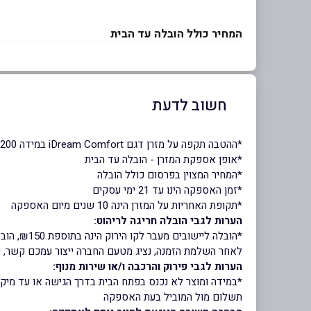
המחיר כולל הובלה עד הבית
חשוב לדעת
*ההטבה תקפה על מזרן דגם iDream Comfort במידה 180X200 בלבד
*אופן אספקת המזרן - הובלה עד הבית
*המחיר המצוין בפרסום כולל הובלה
*זמן האספקה הינו עד 21 ימי עסקים
*תקופת האחריות על המזרן הינה 10 שנים מיום האספקה
הערות לגבי הובלה חריגה לריהוט:
*הובלה ליישובים מעבר לקו הירוק הינה בתוספת ₪150, הובלה ליישובי אילת (מאזור שדה בוקר ודרומה) הינה בתוספת ₪500
לאחר השלמת הזמנה, נציג מטעם החברה ייצור עמכם קשר, ע
הערות לגבי פירוק והרכבה ו/או שירות מנוף:
*במידה ומוצר לא נכנס בפתח הבית בדרך הגישה או עד מיקום
תשלום מול המוביל בעת האספקה