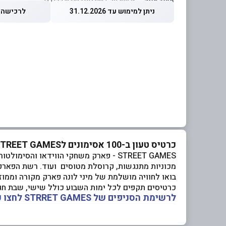
מחיר מוזל
— זכאות עד 5 שוברים לחודש קלנדרי
ניתן למימוש עד 31.12.2026
לרכישה עד 2026
כרטיס טעון ב-100 אסימונים לSTREET GAMES
STREET GAMES - פארק משחקי הווידאו ו
מכוניות מתנגשות, קרוסלת מטוסים ועוד. רשת הפארק
בואו לחוויה מושלמת של מיני לונה פארק מקורה וממו
כרטיסים תקפים לכל ימות השבוע כולל שישי, שבת חגי
לרשימת הסניפים של STRRET GAMES לחצו כאן >>