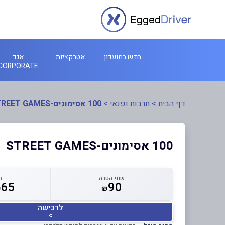
חדש במועדון
אטרקציות
אגד
CORPORATE
דף הבית
>
תרבות ופנאי
>
100 אסימונים-STREET GAMES
100 אסימונים-STREET GAMES
שווי הטבה
מ
65
90
₪
₪
לרכישה
>