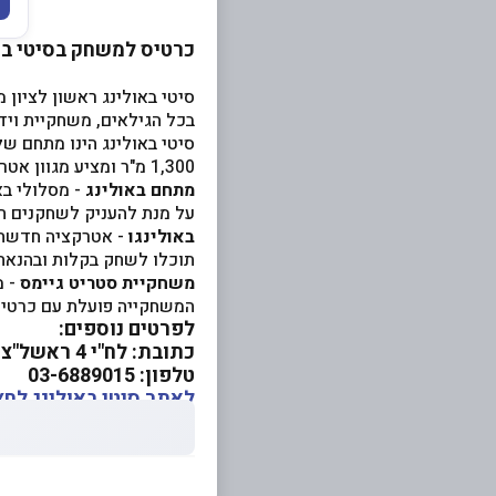
כרטיס למשחק בסיטי באו
סיטי באולינג ראשון לציון
בכל הגילאים, משחקיית ויד
סיטי באולינג הינו מתחם ש
1,300 מ"ר ומציע מגוון אטרקציות לכל המשפחה.
מתחם באולינג
- מסלולי בא
על מנת להעניק לשחקנים ח
באולינגו
תוכלו לשחק בקלות ובהנאה 
משחקיית סטריט גיימס
- מ
המשחקייה פועלת עם כרטיס
לפרטים נוספים:
כתובת: לח"י 4 ראשל"צ, מתחם G City, קומה 1
טלפון: 03-6889015
לאתר סיטי באולינג לחצ