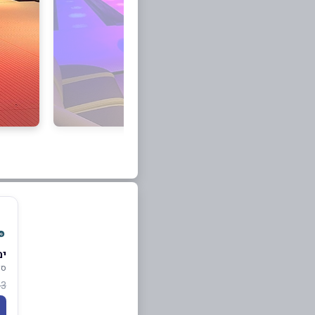
ימ
סי
3 ₪