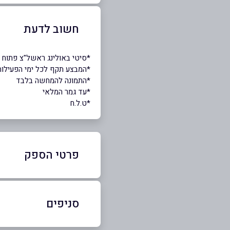
חשוב לדעת
*סיטי באולינג ראשל"צ פתוח 7 ימים בשבוע 10:00 עד 01:00
*המבצע תקף לכל ימי הפעילות
*התמונה להמחשה בלבד
*עד גמר המלאי
*ט.ל.ח
פרטי הספק
03-6889015
סניפים
באתר
בפייסבוק