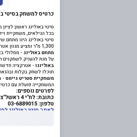
כרטיס למשחק בסיטי באו
סיטי באולינג ראשון לציון
בכל הגילאים, משחקיית ויד
סיטי באולינג הינו מתחם ש
1,300 מ"ר ומציע מגוון אטרקציות לכל המשפחה.
מתחם באולינג
- מסלולי בא
על מנת להעניק לשחקנים ח
באולינגו
תוכלו לשחק בקלות ובהנאה 
משחקיית סטריט גיימס
- מ
המשחקייה פועלת עם כרטיס
לפרטים נוספים:
כתובת: לח"י 4 ראשל"צ, מתחם G City, קומה 1
טלפון: 03-6889015
לאתר סיטי באולינג לחצ