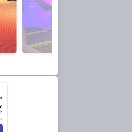
ימ
סי
3 ₪