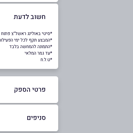
חשוב לדעת
*סיטי באולינג ראשל"צ פתוח 7 ימים בשבוע 10:00 עד 01:00
*המבצע תקף לכל ימי הפעילות
*התמונה להמחשה בלבד
*עד גמר המלאי
*ט.ל.ח
פרטי הספק
03-6889015
סניפים
באתר
בפייסבוק