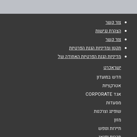
טלפון
*
צור קשר
אימייל
*
הצהרת נגישות
צור קשר
נושא
*
תקנון ומדיניות הגנת הפרטיות
מדיניות הגנת הפרטיות האחודה של
אנא חזרו אלי בקשר ל...
ישראכרט
הודעה
*
חדש במועדון
אטרקציות
אגד CORPORATE
מסעדות
שופינג וצרכנות
מזון
שליחה
תיירות ונופש
תרבות ופנאי