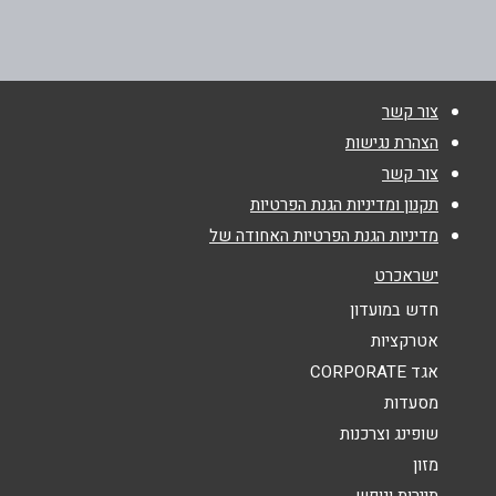
077-2200888
שם מלא
*
צור קשר
טלפון
*
הצהרת נגישות
צור קשר
אימייל
*
תקנון ומדיניות הגנת הפרטיות
מדיניות הגנת הפרטיות האחודה של
נושא
*
ישראכרט
אנא חזרו אלי בקשר ל...
חדש במועדון
אטרקציות
הודעה
*
אגד CORPORATE
מסעדות
שופינג וצרכנות
מזון
תיירות ונופש