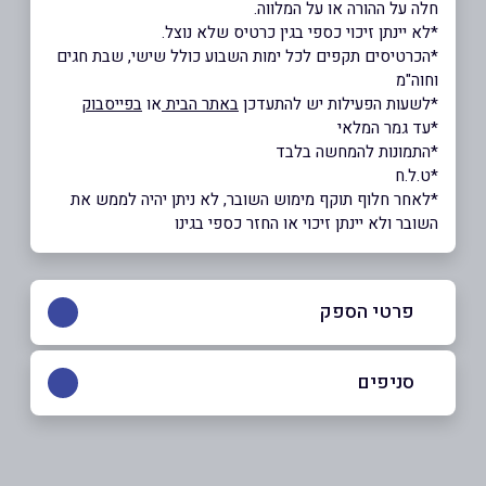
חלה על ההורה או על המלווה.
*לא יינתן זיכוי כספי בגין כרטיס שלא נוצל.
*הכרטיסים תקפים לכל ימות השבוע כולל שישי, שבת חגים
וחוה"מ
*לשעות הפעילות יש להתעדכן
באתר הבית
או
בפייסבוק
*עד גמר המלאי
*התמונות להמחשה בלבד
*ט.ל.ח
*לאחר חלוף תוקף מימוש השובר, לא ניתן יהיה לממש את
השובר ולא יינתן זיכוי או החזר כספי בגינו
פרטי הספק
054-599941
|
077-2200888
סניפים
באתר
בפייסבוק
כפר סבא, אושילנד
אושילד (קומה 1), עתיר ידע 4