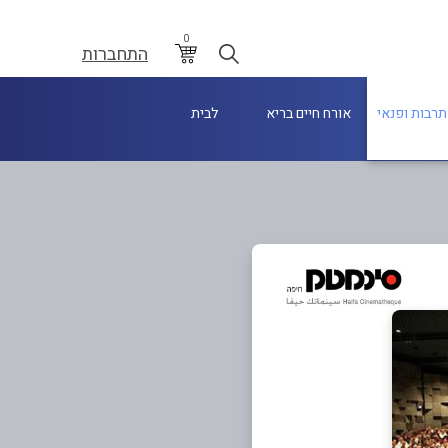
0
התחברות
תרבות ופנאי
אורח חיים בריא
לבית