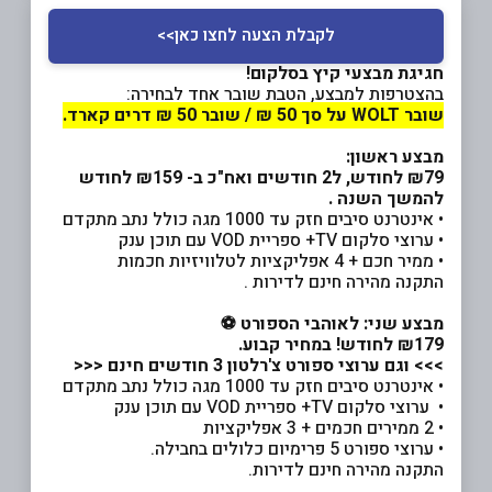
לקבלת הצעה לחצו כאן>>
חגיגת מבצעי קיץ בסלקום!
בהצטרפות למבצע, הטבת שובר אחד לבחירה:
שובר WOLT על סך 50 ₪ / שובר 50 ₪ דרים קארד.
מבצע ראשון:
₪79 לחודש, ל2 חודשים
ואח"כ ב- ₪159 לחודש
להמשך השנה .
• אינטרנט סיבים חזק עד 1000 מגה כולל נתב מתקדם
• ערוצי סלקום TV+ ספריית VOD עם תוכן ענק
• ממיר חכם + 4 אפליקציות לטלוויזיות חכמות
התקנה מהירה חינם לדירות .
מבצע שני:
לאוהבי הספורט ⚽
₪179
לחודש! במחיר קבוע.
>>> וגם ערוצי ספורט צ'רלטון 3 חודשים חינם <<<
• אינטרנט סיבים חזק עד 1000 מגה כולל נתב מתקדם
• ערוצי סלקום TV+ ספריית VOD עם תוכן ענק
• 2 ממירים חכמים + 3 אפליקציות
• ערוצי ספורט 5 פרימיום כלולים בחבילה.
התקנה מהירה חינם לדירות.