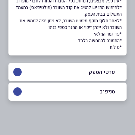
*אין כפל מבצעים, הנחות, כפל הטבות והנחות לחברי מועדון.
*למימוש התו יש להציג את קוד השובר (מולטיפאס) במעמד
התשלום בבית העסק.
*לאחר חלוף תוקף מימוש השובר, לא ניתן יהיה לממש את
השובר ולא יינתן זיכוי או החזר כספי בגינו.
*עד גמר המלאי
*התמונה להמחשה בלבד
*ט.ל.ח
פרטי הספק
050-7714171
סניפים
באתר
קריית גת
אסתר המלכה 1
050-7714171
שם מלא
*