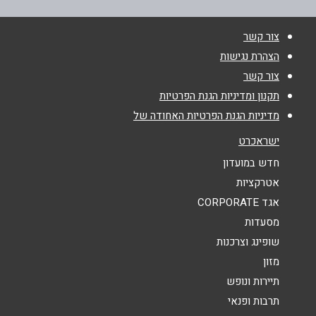
צור קשר
טלפון
*
הצהרת נגישות
צור קשר
אימייל
*
תקנון ומדיניות הגנת הפרטיות
מדיניות הגנת הפרטיות האחודה של
נושא
*
ישראכרט
אנא חזרו אלי בקשר ל...
חדש במועדון
אטרקציות
הודעה
*
אגד CORPORATE
מסעדות
שופינג וצרכנות
מזון
תיירות ונופש
תרבות ופנאי
שליחה