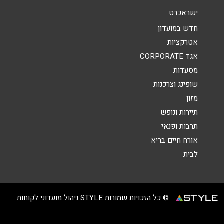
נושא
*
ישראכרט
אנא חזרו אלי בקשר ל...
חדש במועדון
אטרקציות
הודעה
*
אגד CORPORATE
מסעדות
שופינג וצרכנות
מזון
תיירות ונופש
תרבות ופנאי
שליחה
אורח חיים בריא
לבית
© כל הזכויות שמורות STYLE ניהול מועדוני לקוחות