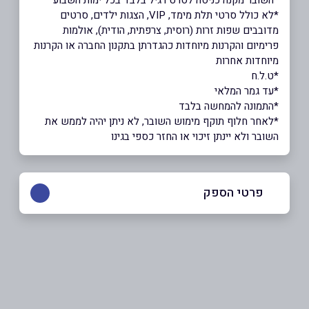
*לא כולל סרטי תלת מימד, VIP, הצגות ילדים, סרטים
מדובבים שפות זרות (רוסית, צרפתית, הודית), אולמות
פרימיום והקרנות מיוחדות כהגדרתן בתקנון החברה או הקרנות
מיוחדות אחרות
*ט.ל.ח
*עד גמר המלאי
*התמונה להמחשה בלבד
*לאחר חלוף תוקף מימוש השובר, לא ניתן יהיה לממש את
השובר ולא יינתן זיכוי או החזר כספי בגינו
פרטי הספק
chen@hotcinema.co.il
|
058-7206846
באתר
בפייסבוק
באינסטגרם