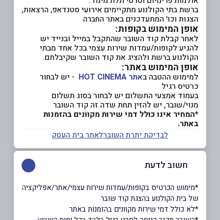
אולמות פרימיום וסרטי תלת מימד.
ברשת בתי הקולנוע מתקיימים אירועי סטנדאפ, הרצאות,
הצגות וכו׳ המתעדכנים באתר החברה
אופן המימוש בקופות:
לאחר קבלת קוד השובר שהתקבל במייל ובנייד יש
להגיע לקופות/עמדות שירות עצמי בכל אחד מבתי
הקולנוע ברשת ולהציג את קוד השובר שקיבלתם.
אופן המימוש באתר:
למימוש ההטבה ב
אתר HOT CINEMA
- יש לבחור
כרטיס רגיל
בעמוד אמצעי התשלום יש לבחור בסוג תשלום
מנוי/שובר, יש להזין תחת שדה זה קוד השובר
*המחיר אינו כולל דמי שירות מקוונים בהזמנות
באתר.
לבדיקת יתרת השובר
לאתר בית העסק
חשוב לדעת
*מימוש הכרטיס בקופות/עמדות שירות עצמי/אתר/אפליקציה
של בית הקולנוע בהצגת קוד שובר
*לא כולל דמי שירות מקוונים בהזמנות באתר
*השובר מקנה כניסה לסרט רגיל בלבד בכל ימות השבוע