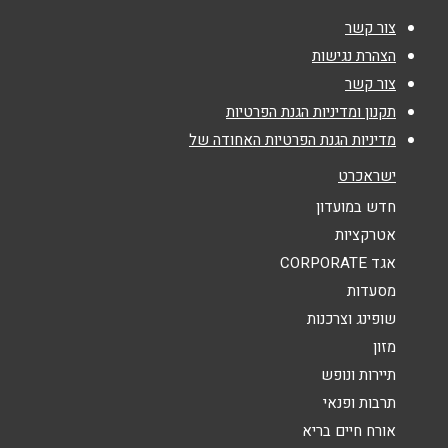
צור קשר
שם מלא
*
הצהרת נגישות
צור קשר
טלפון
*
תקנון ומדיניות הגנת הפרטיות
מדיניות הגנת הפרטיות האחודה של
אימייל
*
ישראכרט
חדש במועדון
נושא
*
אטרקציות
אגד CORPORATE
אנא חזרו אלי בקשר ל...
מסעדות
הודעה
*
שופינג וצרכנות
מזון
תיירות ונופש
תרבות ופנאי
אורח חיים בריא