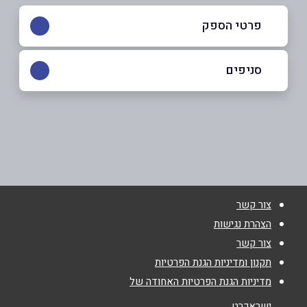
פרטי הספק
053-8286630
|
09-7991515
סניפים
נתניה
שם מלא
*
פתח תקוה 42, רמת אפריים
09-7991515
טלפון
*
צור קשר
אימייל
*
הצהרת נגישות
צור קשר
נושא
*
תקנון ומדיניות הגנת הפרטיות
מדיניות הגנת הפרטיות האחודה של
אנא חזרו אלי בקשר ל...
ישראכרט