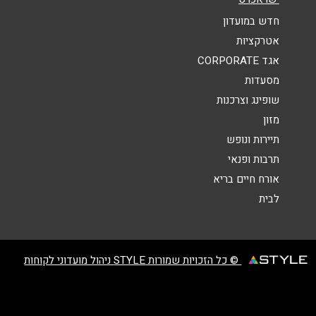
הודעה
*
חדש במועדון
אטרקציות
אגד CORPORATE
מסעדות
שופינג וצרכנות
מזון
שליחה
תיירות ונופש
תרבות ופנאי
אורח חיים בריא
לבית
© כל הזכויות שמורות STYLE ניהול מועדוני לקוחות