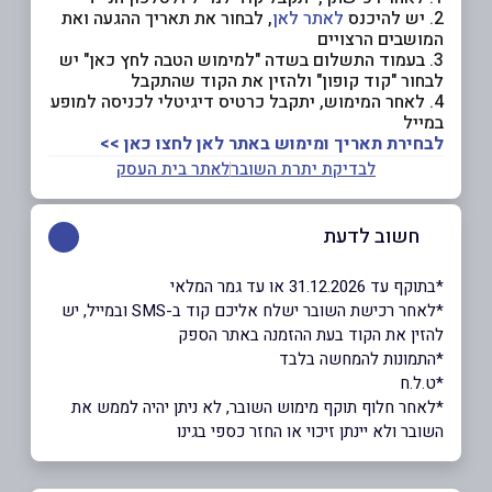
2. יש להיכנס
לאתר לאן
, לבחור את תאריך ההגעה ואת
המושבים הרצויים
3. בעמוד התשלום בשדה "למימוש הטבה לחץ כאן" יש
לבחור "קוד קופון" ולהזין את הקוד שהתקבל
4. לאחר המימוש, יתקבל כרטיס דיגיטלי לכניסה למופע
במייל
לבחירת תאריך ומימוש באתר לאן לחצו כאן >>
לבדיקת יתרת השובר
לאתר בית העסק
חשוב לדעת
*בתוקף עד 31.12.2026 או עד גמר המלאי
*לאחר רכישת השובר ישלח אליכם קוד ב-SMS ובמייל, יש
להזין את הקוד בעת ההזמנה באתר הספק
*התמונות להמחשה בלבד
*ט.ל.ח
*לאחר חלוף תוקף מימוש השובר, לא ניתן יהיה לממש את
השובר ולא יינתן זיכוי או החזר כספי בגינו