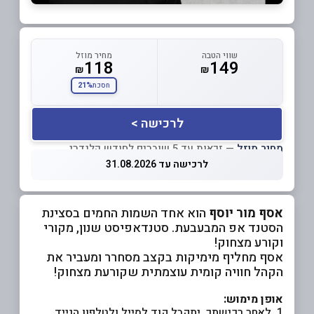
שווי הטבה
מחיר מוזל
118
149
₪
₪
21%
חסכת
לרכישה >
מחיר מוזל
— זכאות עד 5 שוברים לחודש קלנדרי
לרכישה עד 31.08.2026
אסף מור יוסף
הוא אחד השמות החמים בסצינת
הסטנד אפ המבעבעת. סטנדאפיסט שנון, מקורי
וקורע מצחוק!
אסף מחליף מימיקות בקצב מסחרר ומעביר את
הקהל חוויה קומית עוצמתית שקורעת מצחוק!
אופן מימוש:
1. לאחר רכישתך, יתקבל קוד למייל ולטלפון הנייד