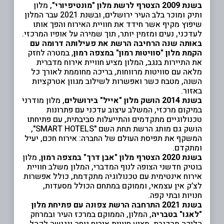
בשנת 2009 הצטרף לרשת מלון "מונטיפיורי"
, מלון
ותיק ומוכר בלב העיר ירושלים, ובשנת 2021 עבר המלון
שיפוץ מקיף אשר חידד את חוויית האירוח והפך אותו
לעדכני, נעים ומזמין יותר, תוך שמירה על אופיו המרכזי.
באותה שנה הרחיבה הרשת את פעילותה דרומה עם
הקמת מלון "סוויטות רמון" במצפה רמון
, במטרה לחזק
את התיירות בנגב, המלון מציע חוויית אירוח מדברית
מלאה עם סוויטות מרווחות, בריכה מחוממת לאורך כל
השנה, מטבח כשר ואפשרות לשילוב מגוון אטרקציות
באזור.
בשנת 2014 הושק מלון "אייל" בירושלים
, מלון מודרני
במיקום מרכזי, המשלב עיצוב עדכני עם פתרונות
טכנולוגיים מתקדמים והתייעלות סביבתית, עם פתיחתו
הושק גם מותג הרשת תחת השם "SMART HOTELS",
המשקף את תפיסת העולם של החברה: אירוח חכם, יעיל
ומתקדם.
בשנת 2020 הצטרף מלון "אבן דרך" במצפה רמון
, מלון
בוטיק חדשני הצופה לנוף המדברי, המלון משלב חוויית
אירוח אינטימית עם טכנולוגיה מתקדמת, כולל אפשרות
לצ’ק אין עצמאי, וממוקם במתחם הכולל מסעדות,
חנויות ובתי קפה.
בשנת 2021 התרחבה הרשת צפונה עם פתיחת מלון
"לאגו" בטבריה
, המלון, הממוקם במרכז העיר ובמרחק
הליכה מהכנרת, מציע חוויית אירוח נוחה ונגישה לקהל