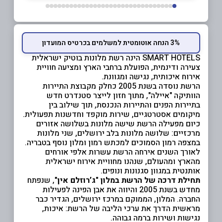
3% הנחה אוטומטית למשלמים בכרטיס המועדון
SMART HOTELS הינה רשת מלונות בוטיק ישראלית
צעירה ודינמית, הפועלת ברחבי הארץ ומציעה חוויית
אירוח איכותית, נגישה ומגוונת.
הרשת נוסדה בשנת 2005 כחלק מקבוצת התיירות
הוותיקה "איילה", מתוך חזון לייצר סטנדרט חדש
בתיירות הפנים והתיירות הנכנסת, תוך שילוב בין
מיקומים אסטרטגיים, שירות מוקפד וחדשנות תפעולית.
כיום מפעילה הרשת שישה מלונות בשלושה אזורים
מרכזיים: שלושה מלונות בלב ירושלים, שני מלונות
במצפה רמון הסמוכים למכתש רמון ומלון נוסף בטבריה.
לאורך השנים אירחה הרשת עשרות אלפי אורחים
מהארץ ומהעולם, שנהנו מחוויית אירוח ישראלית
אותנטית במגוון סגנונות ונופים.
תחילת דרכה של הרשת במלון "ג’רוזלם אין"
, שנפתח
מחדש בשנת 2005 והיווה את אבן הפינה לפעילות
החברה. המלון, הממוקם במרכז ירושלים, הגדיר כבר
מראשית הדרך את ערכי הליבה של הרשת: איכות,
נגישות ושירות ברמה גבוהה.