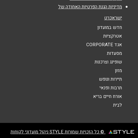
מדיניות הגנת הפרטיות האחודה של
נושא
*
ישראכרט
אנא חזרו אלי בקשר ל...
חדש במועדון
אטרקציות
הודעה
*
אגד CORPORATE
מסעדות
שופינג וצרכנות
מזון
תיירות ונופש
תרבות ופנאי
שליחה
אורח חיים בריא
לבית
© כל הזכויות שמורות STYLE ניהול מועדוני לקוחות