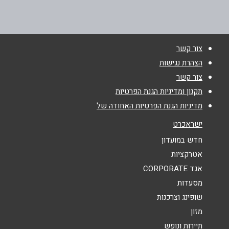
03-6295555
שם מלא
*
צור קשר
טלפון
*
הצהרת נגישות
צור קשר
אימייל
*
תקנון ומדיניות הגנת הפרטיות
מדיניות הגנת הפרטיות האחודה של
נושא
*
ישראכרט
אנא חזרו אלי בקשר ל...
חדש במועדון
אטרקציות
הודעה
*
אגד CORPORATE
מסעדות
שופינג וצרכנות
מזון
תיירות ונופש