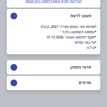
לבדיקת יתרת השובר
לאתר בית העסק
חשוב לדעת
*מחזות זמר: בוסתן ספרדי 2021, קזבלן
*התמונה להמחשה בלבד
*תוקף למימוש השובר: 31.12.2026
*עד גמר המלאי
*ט.ל.ח
פרטי הספק
*5008
סניפים
באתר
תל אביב יפו
שד' תרס"ט 2 שדרות תרס"ט 2