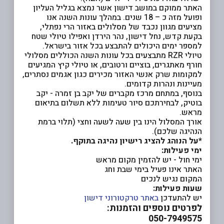
האתר ממוקם במושב דישון אשר נמצא בגליל העליון
ופועל מזה כ – 18 שנים. במהלך עונות השנה אנו
מציעים מגוון נכבד של מסלולים באזור הרי נפתלי,
בקעת קדש, נחל דישון, נהר הירדן ואפילו טיולי שטח
למספר ימים היכולים להתבצע בכל אזור בישראל.
טיולי RZR מתבצעים בכל עונות השנה הכוללים מסלולי
חורף מאתגרים, בוציים ורטובים, או טיולי קיץ המגיעים
למקומות שרק אנשי האזור מכירים כגון אגמים נסתרים,
מעיינות ונהרות קדומים.
בנוסף, במתחם מרכז מקברים של יקב בן זמרה - יקב
בוטיק, לבחירתכם סיור טעימות ללא תשלום בתיאום
מראש.
אורך המסלול הינו בין שעה לשעה וחצי (תלוי ברמת
הנהיגה שלכם).
*על הנוהג להציג רישיון נהיגה בתוקף.
ימי פעילות:
ימי חול - יש להזמין מקום מראש
האתר אינו פעיל בימי שבת וחג
המקום נגיש לנכים
שעות פעילות:
יש להתעדכן
באתר טרקטורוני דישון
לפרטים נוספים והזמנות:
050-7949575