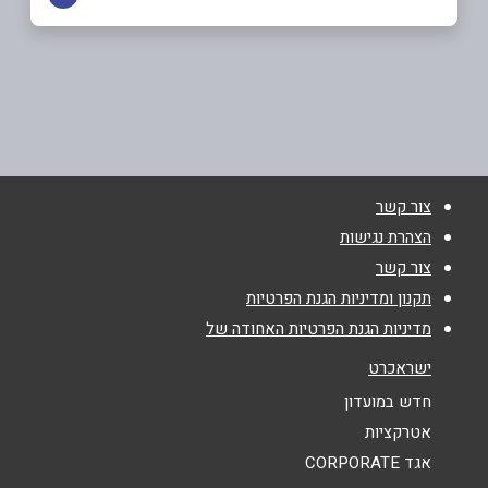
באתר
בפייסבוק
דישון
04-6997758
שם מלא
*
צור קשר
טלפון
*
הצהרת נגישות
צור קשר
אימייל
*
תקנון ומדיניות הגנת הפרטיות
מדיניות הגנת הפרטיות האחודה של
נושא
*
ישראכרט
אנא חזרו אלי בקשר ל...
חדש במועדון
אטרקציות
הודעה
*
אגד CORPORATE