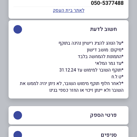
050-5377488
לאתר בית העסק
חשוב לדעת
*על הנוהג להציג רישיון נהיגה בתוקף
*מיקום: מושב דישון
ָ*התמונות להמחשה בלבד
*עד גמר המלאי
*תוקף השובר למימוש עד 31.12.24
*ט.ל.ח
*לאחר חלוף תוקף מימוש השובר, לא ניתן יהיה לממש את
השובר ולא יינתן זיכוי או החזר כספי בגינו
פרטי הספק
04-6950441
|
04-6997758
סניפים