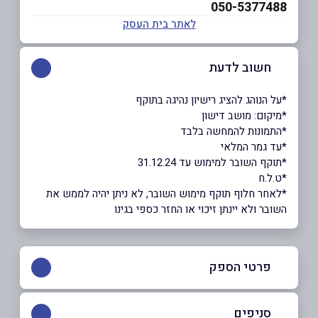
050-5377488
לאתר בית העסק
חשוב לדעת
*על הנוהג להציג רישיון נהיגה בתוקף
*מיקום: מושב דישון
ָ*התמונות להמחשה בלבד
*עד גמר המלאי
*תוקף השובר למימוש עד 31.12.24
*ט.ל.ח
*לאחר חלוף תוקף מימוש השובר, לא ניתן יהיה לממש את
השובר ולא יינתן זיכוי או החזר כספי בגינו
פרטי הספק
04-6950441
|
04-6997758
סניפים