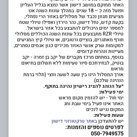
האתר ממוקם במושב דישון אשר נמצא בגליל העליון
ופועל מזה כ – 18 שנים. במהלך עונות השנה אנו
מציעים מגוון נכבד של מסלולים באזור הרי נפתלי,
בקעת קדש, נחל דישון, נהר הירדן ואפילו טיולי שטח
למספר ימים היכולים להתבצע בכל אזור בישראל.
טיולי RZR מתבצעים בכל עונות השנה הכוללים מסלולי
חורף מאתגרים, בוציים ורטובים, או טיולי קיץ המגיעים
למקומות שרק אנשי האזור מכירים כגון אגמים נסתרים,
מעיינות ונהרות קדומים.
בנוסף, במתחם מרכז מקברים של יקב בן זמרה - יקב
בוטיק, לבחירתכם סיור טעימות ללא תשלום בתיאום
מראש.
אורך המסלול הינו בין שעה לשעה וחצי (תלוי ברמת
הנהיגה שלכם).
*על הנוהג להציג רישיון נהיגה בתוקף.
ימי פעילות:
ימי חול - יש להזמין מקום מראש
האתר אינו פעיל בימי שבת וחג
המקום נגיש לנכים
שעות פעילות:
יש להתעדכן
באתר טרקטורוני דישון
לפרטים נוספים והזמנות:
050-7949575