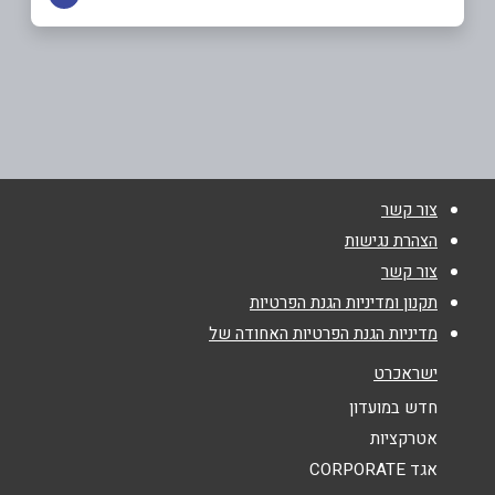
באתר
בפייסבוק
דישון
04-6997758
שם מלא
*
צור קשר
טלפון
*
הצהרת נגישות
צור קשר
אימייל
*
תקנון ומדיניות הגנת הפרטיות
מדיניות הגנת הפרטיות האחודה של
נושא
*
ישראכרט
אנא חזרו אלי בקשר ל...
חדש במועדון
אטרקציות
הודעה
*
אגד CORPORATE