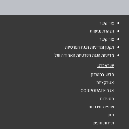
שם מלא
*
צור קשר
טלפון
*
הצהרת נגישות
צור קשר
תקנון ומדיניות הגנת הפרטיות
אימייל
*
מדיניות הגנת הפרטיות האחודה של
ישראכרט
נושא
*
חדש במועדון
אנא חזרו אלי בקשר ל...
אטרקציות
אגד CORPORATE
הודעה
*
מסעדות
שופינג וצרכנות
מזון
תיירות ונופש