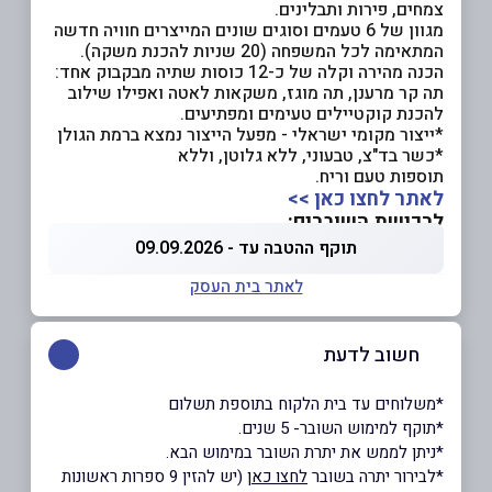
צמחים, פירות ותבלינים.
מגוון של 6 טעמים וסוגים שונים המייצרים חוויה חדשה
המתאימה לכל המשפחה (20 שניות להכנת משקה).
הכנה מהירה וקלה של כ-12 כוסות שתיה מבקבוק אחד:
תה קר מרענן, תה מוגז, משקאות לאטה ואפילו שילוב
להכנת קוקטיילים טעימים ומפתיעים.
*ייצור מקומי ישראלי - מפעל הייצור נמצא ברמת הגולן
*כשר בד"צ, טבעוני, ללא גלוטן, וללא
תוספות טעם וריח.
לאתר לחצו כאן >>
לרכישת השוברים:
תוקף ההטבה עד - 09.09.2026
לאתר בית העסק
חשוב לדעת
*משלוחים עד בית הלקוח בתוספת תשלום
*תוקף למימוש השובר- 5 שנים.
*ניתן לממש את יתרת השובר במימוש הבא.
*לבירור יתרה בשובר
לחצו כאן
(יש להזין 9 ספרות ראשונות