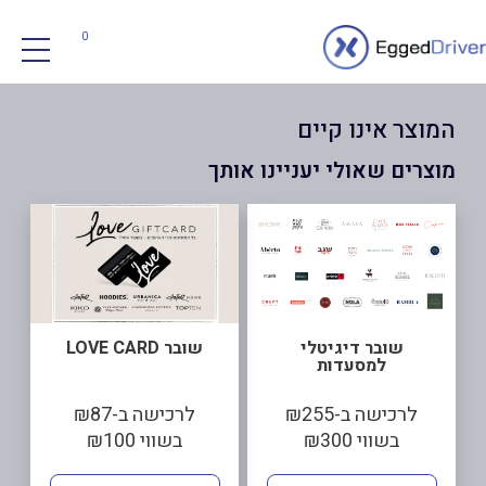
0
המוצר אינו קיים
מוצרים שאולי יעניינו אותך
שובר דיגיטלי
שובר LOVE CARD
למסעדות
לרכישה ב-₪255
לרכישה ב-₪87
בשווי ₪300
בשווי ₪100