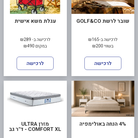
שובר לרשת GOLF&CO
עגלת משא אישית
לרכישה ב-₪165
לרכישה ב- ₪289
בשווי ₪200
במקום ₪490
לרכישה
לרכישה
4% הנחה באולימפיה
מזרן ULTRA
COMFORT XL - ד"ר גב