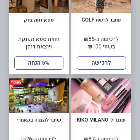
שובר לרשת GOLF
ספא נווה צדק
לרכישה ב-₪85
חווית ספא מפנקת
בשווי ₪100
ויוצאת דופן
לרכישה
5% הנחה
שובר ל-KIKO MILANO
שובר להצגה בקאמרי
לרכישה ב-₪87
לרכישה ב-₪76