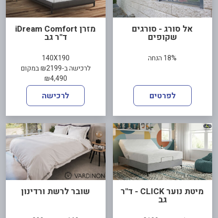
אל סורג - סורגים
מזרן iDream Comfort
שקופים
ד"ר גב
18% הנחה
140X190
לרכישה ב-₪2199 במקום
₪4,490
לפרטים
לרכישה
מיטת נוער CLICK - ד"ר
שובר לרשת ורדינון
גב