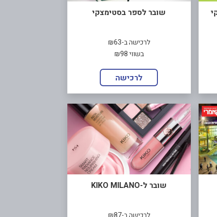
י
שובר לספר בסטימצקי
לרכישה ב-₪63
בשווי ₪98
לרכישה
שובר ל-KIKO MILANO
לרכישה ב-₪87