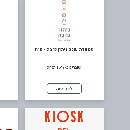
מסעדת שגב ניהון נו בה - פ"ת
שוברים ב- 15% הנחה
לרכישה