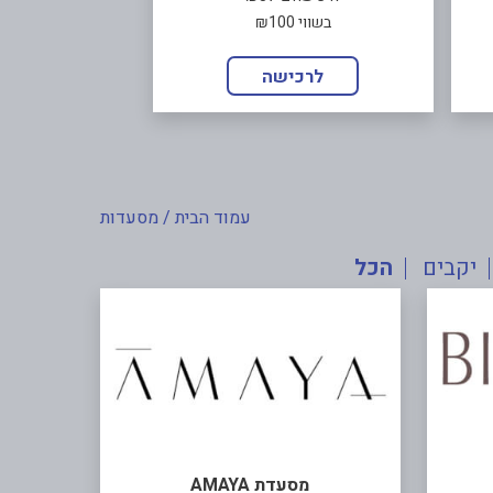
בשווי ₪100
לרכישה
עמוד הבית
/ מסעדות
יקבים
הכל
מסעדת AMAYA