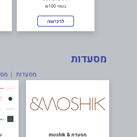
בשווי ₪100
לרכישה
מסעדות
מסעדות
מסע
מסעדת & moshik
ש