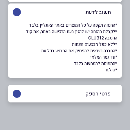
חשוב לדעת
ָ*ההנחה תקפה על כל המוצרים
באתר האונליין
בלבד
*לקבלת ההנחה יש להזין בעת הרכישה באתר, את קוד
ההטבה CLUB12
ָ*ללא כפל מבצעים והנחות
*החברה רשאית להפסיק את המבצע בכל עת
*עד גמר המלאי
*התמונות להמחשה בלבד
*ט.ל.ח
פרטי הספק
073-3633555
באתר
בפייסבוק
באינסטגרם