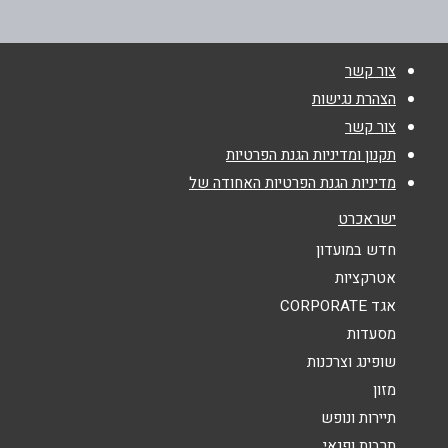
צור קשר
שם מלא
*
הצהרת נגישות
צור קשר
טלפון
*
תקנון ומדיניות הגנת הפרטיות
מדיניות הגנת הפרטיות האחודה של
אימייל
*
ישראכרט
חדש במועדון
נושא
*
אטרקציות
אגד CORPORATE
אנא חזרו אלי בקשר ל...
מסעדות
הודעה
*
שופינג וצרכנות
מזון
תיירות ונופש
תרבות ופנאי