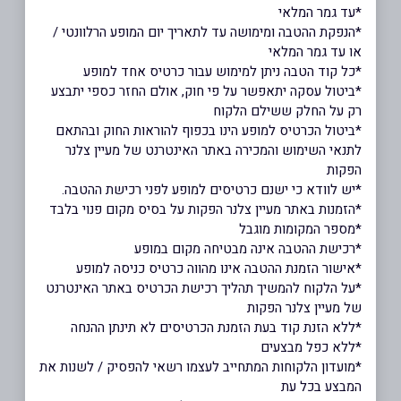
*עד גמר המלאי
*הנפקת ההטבה ומימושה עד לתאריך יום המופע הרלוונטי /
או עד גמר המלאי
*כל קוד הטבה ניתן למימוש עבור כרטיס אחד למופע
*ביטול עסקה יתאפשר על פי חוק, אולם החזר כספי יתבצע
רק על החלק ששילם הלקוח
*ביטול הכרטיס למופע הינו בכפוף להוראות החוק ובהתאם
לתנאי השימוש והמכירה באתר האינטרנט של מעיין צלנר
הפקות
*יש לוודא כי ישנם כרטיסים למופע לפני רכישת ההטבה.
*הזמנות באתר מעיין צלנר הפקות על בסיס מקום פנוי בלבד
*מספר המקומות מוגבל
*רכישת ההטבה אינה מבטיחה מקום במופע
*אישור הזמנת ההטבה אינו מהווה כרטיס כניסה למופע
*על הלקוח להמשיך תהליך רכישת הכרטיס באתר האינטרנט
של מעיין צלנר הפקות
*ללא הזנת קוד בעת הזמנת הכרטיסים לא תינתן ההנחה
*ללא כפל מבצעים
*מועדון הלקוחות המתחייב לעצמו רשאי להפסיק / לשנות את
המבצע בכל עת