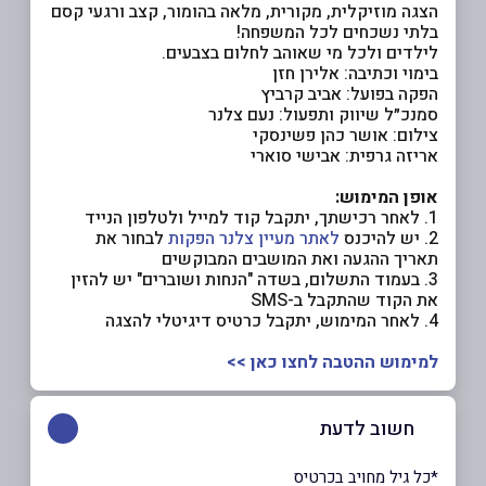
הצגה מוזיקלית, מקורית, מלאה בהומור, קצב ורגעי קסם
בלתי נשכחים לכל המשפחה!
לילדים ולכל מי שאוהב לחלום בצבעים.
בימוי וכתיבה: אלירן חזן
הפקה בפועל: אביב קרביץ
סמנכ״ל שיווק ותפעול: נעם צלנר
צילום: אושר כהן פשינסקי
אריזה גרפית: אבישי סוארי
אופן המימוש:
1. לאחר רכישתך, יתקבל קוד למייל ולטלפון הנייד
2. יש להיכנס
לאתר מעיין צלנר הפקות
לבחור את
תאריך ההגעה ואת המושבים המבוקשים
3. בעמוד התשלום, בשדה "הנחות ושוברים" יש להזין
את הקוד שהתקבל ב-SMS
4. לאחר המימוש, יתקבל כרטיס דיגיטלי להצגה
למימוש ההטבה לחצו כאן >>
חשוב לדעת
*כל גיל מחויב בכרטיס