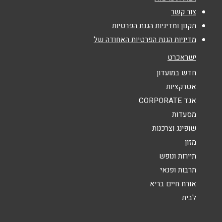
אימייל
*
צור קשר
תקנון ומדיניות הגנת הפרטיות
נושא
*
מדיניות הגנת הפרטיות האחודה של
אנא חזרו אלי בקשר ל...
ישראכרט
חדש במועדון
הודעה
*
אטרקציות
אגד CORPORATE
מסעדות
שופינג וצרכנות
מזון
תיירות ונופש
שליחה
תרבות ופנאי
אורח חיים בריא
לבית