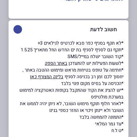
חשוב לדעת
*לא תקף בסניף כפר סבא לכרטיס לגילאים 3+
*תקף גם לסניף לסניף בת ים החדש החל מתאריך 1.5.25
*קוד השובר ישלח במייל/SMS
*לשעות הפעילות יש להתעדכן
באתר הספק
*חתימה על טופס בטיחות מראש ומימוש ההטבה באתר ,
יחסוך לכם זמן רב בכניסה לסניף
בלינק המצורף כאן
*הכניסה על בסיס מקום פנוי בלבד
*יש להציג את הקוד שהתקבל בקופות האטרקציה למימוש
במערכת מולטיפס
*לאחר חלוף תוקף מימוש השובר, לא ניתן יהיה לממש את
השובר ולא יינתן זיכוי או החזר כספי בגינו
*התמונה להמחשה בלבד
*עד גמר המלאי
*ט.ל.ח