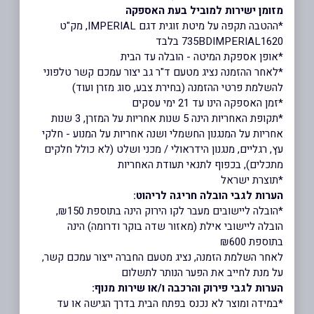
מזומן ישירות למוביל בעת האספקה
*ההטבה תקפה על מיטת זוגית דגם IMPERIAL, מק"ט
735BDIMPERIAL1620 בלבד
*אופן אספקת המיטה - הובלה עד הבית
*לאחר ההזמנה נציג מטעם ד"ר גב יצור עמכם קשר טלפוני
להשלמת פרטי ההזמנה (בחירת צבע, סוג מזרן ועוד)
*זמן האספקה הינו עד 21 ימי עסקים
*תקופת האחריות הינה 5 שנות אחריות על המזרן, 3 שנות
אחריות על המנגנון החשמלי ושנה אחריות על המנוע - חלקי
עץ, רגליים, מנגנון הידראולי / מכני ושלט (לא כולל חלקים
מתכלים), בכפוף לתנאי תעודת האחריות
*תוצרת ישראל
הערות לגבי הובלה חריגה לריהוט:
*הובלה ליישובים מעבר לקו הירוק הינה בתוספת ₪150,
הובלה ליישובי אילת (מאזור שדה בוקר ודרומה) הינה
בתוספת ₪600
לאחר השלמת הזמנה, נציג מטעם החברה ייצור עמכם קשר,
על מנת לחייב את הפער הנותר לתשלום
הערות לגבי פירוק והרכבה ו/או שירות מנוף:
*במידה ומוצר לא נכנס בפתח הבית בדרך הגישה או עד