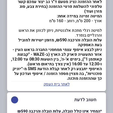
לאחר ההזמנה נציג מטעם ד"ר גב יצור עמכם קשר
טלפוני להשלמת פרטי ההזמנה (בחירת צבע, סוג
מזרן ועוד)
המיטה זמינה במידה אחת:
​​אורך - 200 ס"מ, רוחב - 160 ס"מ
למיטה רגלי מתכת אלגנטיות, ניתן לכוונן את הראש
והרגליים בנפרד.
עלות הובלה והרכבה ₪590, מזומן ישירות למוביל
בעת האספקה
ניתן לבצע איסוף עצמי ממחסני החברה בראש העין -
אזור התעשיה פארק לב הארץ (ב-WAZE - "קבוצת
קאופמן 1"), בימים א'-ה', בין השעות 08:30 עד 12:00,
ו-12:30 עד 16:00 ׁ(אין צורך בתיאום מראש).
האיסוף יתבצע רק לאחר קבלת הודעת SMS מ-"יוניק
סוכנויות", בה מצוין מספר הזמנה / איסוף ועדכון על
כך שההזמנה מוכנה.
לאתר בית העסק
חשוב לדעת
*
המחיר אינו כולל הובלה, עלות הובלה והרכבה ₪590