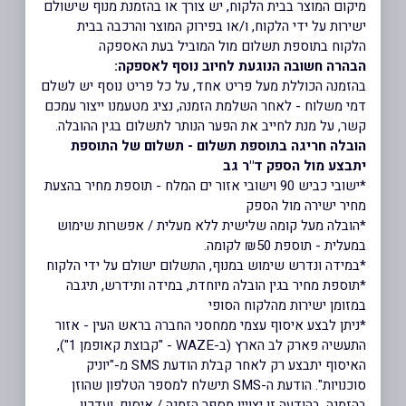
מיקום המוצר בבית הלקוח, יש צורך או בהזמנת מנוף שישולם
ישירות על ידי הלקוח, ו/או בפירוק המוצר והרכבה בבית
הלקוח בתוספת תשלום מול המוביל בעת האספקה
הבהרה חשובה הנוגעת לחיוב נוסף לאספקה:
בהזמנה הכוללת מעל פריט אחד, על כל פריט נוסף יש לשלם
דמי משלוח - לאחר השלמת הזמנה, נציג מטעמנו ייצור עמכם
קשר, על מנת לחייב את הפער הנותר לתשלום בגין ההובלה.
הובלה חריגה בתוספת תשלום - תשלום של התוספת
יתבצע מול הספק ד"ר גב
*ישובי כביש 90 וישובי אזור ים המלח - תוספת מחיר בהצעת
מחיר ישירה מול הספק
*הובלה מעל קומה שלישית ללא מעלית / אפשרות שימוש
במעלית - תוספת ₪50 לקומה.
*במידה ונדרש שימוש במנוף, התשלום ישולם על ידי הלקוח
*תוספת מחיר בגין הובלה מיוחדת, במידה ותידרש, תיגבה
במזומן ישירות מהלקוח הסופי
*ניתן לבצע איסוף עצמי ממחסני החברה בראש העין - אזור
התעשיה פארק לב הארץ (ב-WAZE - "קבוצת קאופמן 1"),
האיסוף יתבצע רק לאחר קבלת הודעת SMS מ-"יוניק
סוכנויות". הודעת ה-SMS תישלח למספר הטלפון שהוזן
בהזמנה, בהודעה זו יצויין מספר הזמנה / איסוף, ועדכון