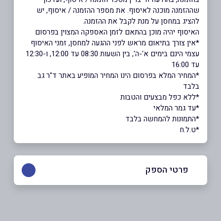
שההזמנה מוכנה לאיסוף. את מספר ההזמנה / איסוף, יש
להציג במחסן על מנת לקבל את ההזמנה.
האיסוף יהיה מוכן בהתאם לזמן האספקה המצוין בפרסום
*אין צורך בתיאום מראש לפני ההגעה למחסן, זמני האיסוף
עצמי הינם בימים א'-ה', בין השעות 08:30 עד 12:00, ו-12:30
עד 16:00
*המחיר המלא בפרסום הינו המחיר המופיע באתר ד"ר גב
בלבד
*ללא כפל מבצעים והטבות
*עד גמר המלאי
*התמונות להמחשה בלבד
*ט.ל.ח
פרטי הספק
03-6032777
באתר
בפייסבוק
באינסטגרם
ביוטיוב