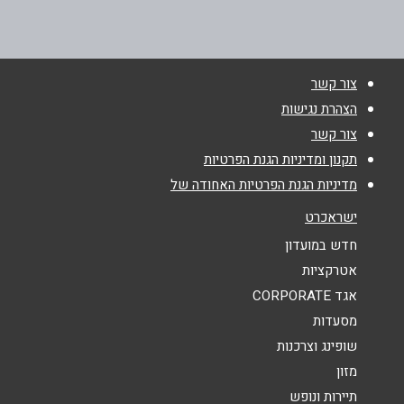
בוואטסאפ
צור קשר
הצהרת נגישות
שם מלא
*
צור קשר
תקנון ומדיניות הגנת הפרטיות
טלפון
*
מדיניות הגנת הפרטיות האחודה של
ישראכרט
אימייל
*
חדש במועדון
אטרקציות
אגד CORPORATE
נושא
*
מסעדות
אנא חזרו אלי בקשר ל...
שופינג וצרכנות
מזון
הודעה
*
תיירות ונופש