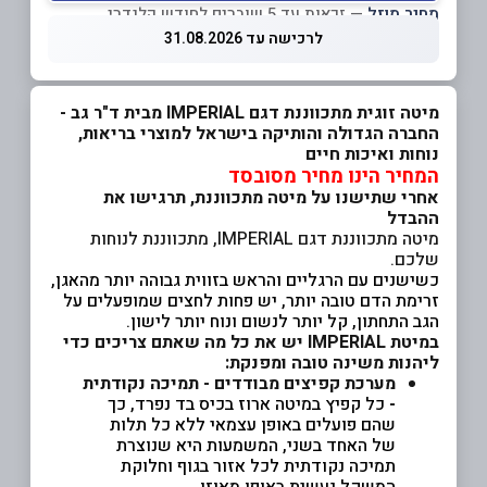
מחיר מוזל
— זכאות עד 5 שוברים לחודש קלנדרי
לרכישה עד 31.08.2026
מיטה זוגית מתכווננת דגם IMPERIAL מבית ד"ר גב -
החברה הגדולה והותיקה בישראל למוצרי בריאות,
נוחות ואיכות חיים
המחיר הינו מחיר מסובסד
אחרי שתישנו על מיטה מתכווננת, תרגישו את
ההבדל
מיטה מתכווננת דגם IMPERIAL, מתכווננת לנוחות
שלכם.
כשישנים עם הרגליים והראש בזווית גבוהה יותר מהאגן,
זרימת הדם טובה יותר, יש פחות לחצים שמופעלים על
הגב התחתון, קל יותר לנשום ונוח יותר לישון.
במיטת IMPERIAL יש את כל מה שאתם צריכים כדי
ליהנות משינה טובה ומפנקת:
מערכת קפיצים מבודדים - תמיכה נקודתית
-
כל קפיץ במיטה ארוז בכיס בד נפרד, כך
שהם פועלים באופן עצמאי ללא כל תלות
של האחד בשני, המשמעות היא שנוצרת
תמיכה נקודתית לכל אזור בגוף וחלוקת