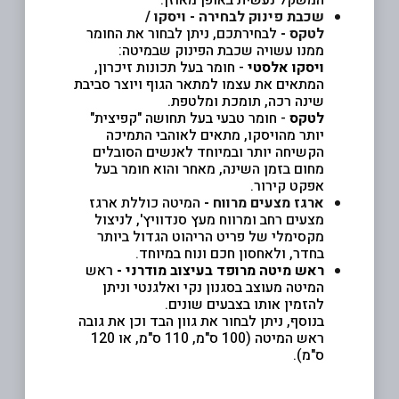
המשקל נעשית באופן מאוזן.
שכבת פינוק לבחירה - ויסקו /
לטקס -
לבחירתכם, ניתן לבחור את החומר
ממנו עשויה שכבת הפינוק שבמיטה:
ויסקו אלסטי
- חומר בעל תכונות זיכרון,
המתאים את עצמו למתאר הגוף ויוצר סביבת
שינה רכה, תומכת ומלטפת.
לטקס
- חומר טבעי בעל תחושה "קפיצית"
יותר מהויסקו, מתאים לאוהבי התמיכה
הקשיחה יותר ובמיוחד לאנשים הסובלים
מחום בזמן השינה, מאחר והוא חומר בעל
אפקט קירור.
ארגז מצעים מרווח -
המיטה כוללת ארגז
מצעים רחב ומרווח מעץ סנדוויץ', לניצול
מקסימלי של פריט הריהוט הגדול ביותר
בחדר, ולאחסון חכם ונוח במיוחד
.
ראש מיטה מרופד בעיצוב מודרני
-
ראש
המיטה מעוצב בסגנון נקי ואלגנטי וניתן
להזמין אותו בצבעים שונים.
בנוסף, ניתן לבחור את גוון הבד וכן את גובה
ראש המיטה (100 ס"מ, 110 ס"מ, או 120
ס"מ).