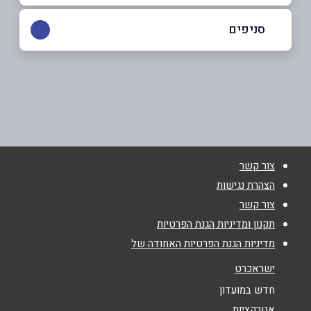
054-5944422
סניפים
באתר
פתח תקווה
נווה עוז העתיקה
054-5944422
שם מלא
*
צור קשר
טלפון
*
הצהרת נגישות
צור קשר
אימייל
*
תקנון ומדיניות הגנת הפרטיות
מדיניות הגנת הפרטיות האחודה של
נושא
*
ישראכרט
אנא חזרו אלי בקשר ל...
חדש במועדון
אטרקציות