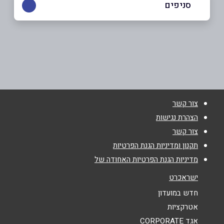
סניפים
חולון
שם מלא
*
מפרץ שלמה
053-3337168
טלפון
*
צור קשר
אימייל
*
הצהרת נגישות
צור קשר
נושא
*
תקנון ומדיניות הגנת הפרטיות
מדיניות הגנת הפרטיות האחודה של
אנא חזרו אלי בקשר ל...
ישראכרט
הודעה
*
חדש במועדון
אטרקציות
אגד CORPORATE