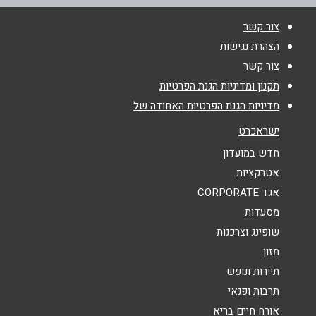
צור קשר
שם מלא
*
הצהרת נגישות
צור קשר
טלפון
*
תקנון ומדיניות הגנת הפרטיות
מדיניות הגנת הפרטיות האחודה של
אימייל
*
ישראכרט
חדש במועדון
נושא
*
אטרקציות
אגד CORPORATE
אנא חזרו אלי בקשר ל...
מסעדות
הודעה
*
שופינג וצרכנות
מזון
תיירות ונופש
תרבות ופנאי
אורח חיים בריא