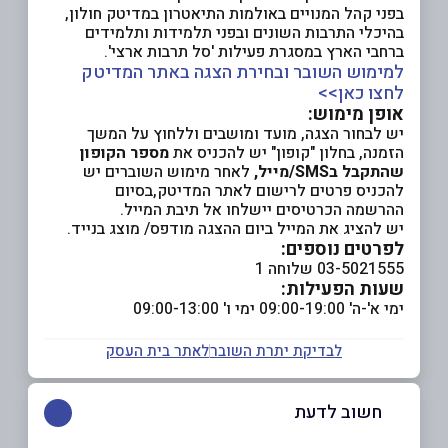
בפני קהל המנויים באולמות התיאטרון במדיטק חולון,
בהיכלי התרבות השונים ובפני תלמידות ותלמידים
ברחבי הארץ במסגרת פעילות 'סל תרבות ארצי'.
למימוש השובר ובחירת הצגה באתר המדיטק
לחצו כאן>>
אופן מימוש:
יש לבחור הצגה, מועד ומושבים וללחוץ על המשך
הזמנה, בחלון "קופון" יש להכניס את
מספר הקופון
שהתקבל בSMS/מייל,
לאחר מימוש השוברים יש
להכניס פרטים לרישום לאתר המדיטק,בסיום
ההרשמה הכרטיסים יישלחו אל תיבת המייל.
יש להציג את המייל ביום ההצגה מודפס/ מוצג בנייד.
לפרטים נוספים:
03-5021555 שלוחה 1
שעות הפעילות:
ימי א'-ה' 09:00-19:00 ימי ו' 09:00-13:00
לבדיקת יתרת השובר
לאתר בית העסק
חשוב לדעת