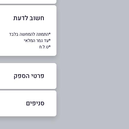
חשוב לדעת
*התמונה להמחשה בלבד
*עד גמר המלאי
*ט.ל.ח
פרטי הספק
050-6477827
סניפים
באתר
בפייסבוק
תל אביב