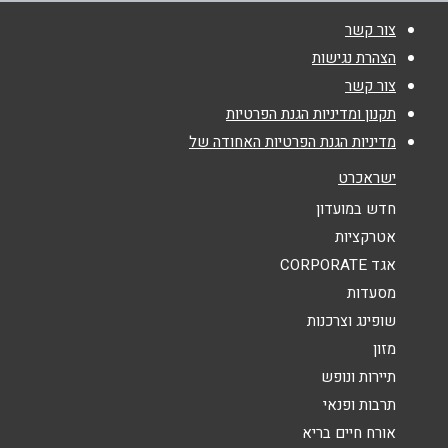
צור קשר
שם מלא
*
הצהרת נגישות
צור קשר
טלפון
*
תקנון ומדיניות הגנת הפרטיות
מדיניות הגנת הפרטיות האחודה של
אימייל
*
ישראכרט
חדש במועדון
נושא
*
אטרקציות
אגד CORPORATE
אנא חזרו אלי בקשר ל...
מסעדות
הודעה
*
שופינג וצרכנות
מזון
תיירות ונופש
תרבות ופנאי
אורח חיים בריא