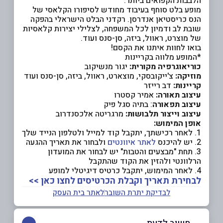
הלבבות הקפואים ביותר.
מופע בלט סוחף בעיבוד מחודש לסיפורו הקלאסי של
הנס כריסטיאן אנדרסן. רקדני הבלט הישראלי בהפקה
שובת לב ודמיון לכל המשפחה, לצלילי יצירות קלאסיות
של מוצרט, ראוול, ביזה, סן-סנס ועוד.
בואו לחוות איתנו את הקסם!
*המופע מלווה בקריינות
כוריאוגרפיה מקורית:
יגור מנשיקוב
מוזיקה:
צ'ייקובסקי, מוצארט, ראוול, ביזה, סן-סנס ועוד
קריינות:
דב רייזר
עיצוב תאורה:
אמיר קסטרו
עיצוב תפאורה
: בתיה סגל פיק
עיצוב וייצור תלבושות:
מרגריטה אלכסנדרוב
אופן המימוש:
1. לאחר רכישתך, יתקבל קוד למייל ולטלפון הנייד שלך
2. יש להיכנס
לאתר איוונטים
ולבחור את תאריך ההגעה
3. תחת "מבצעים והטבות" יש לבחור את המועדון
הרלוונטי ולהזין את הקוד שהתקבל
4. לאחר המימוש, יתקבל כרטיס דיגיטלי למופע
לבחירת תאריך וקבלת הכרטיסים לחצו כאן >>
לבדיקת יתרת השובר
לאתר בית העסק