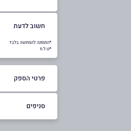
חשוב לדעת
*התמונה להמחשה בלבד
*ט.ל.ח
פרטי הספק
0548342424
סניפים
באתר
תל אביב