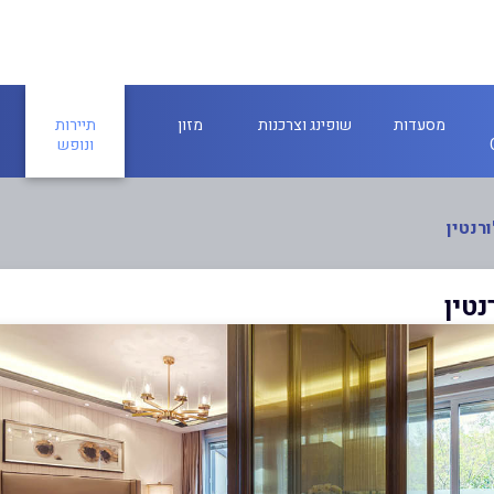
מסעדות
שופינג וצרכנות
מזון
תיירות
ונופש
רנטין
נטין