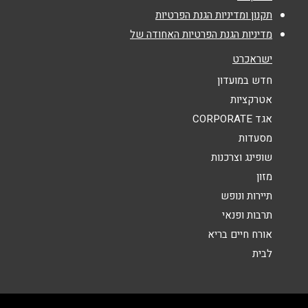
אימייל
*
תקנון ומדיניות הגנת הפרטיות
מדיניות הגנת הפרטיות האחודה של
נושא
*
ישראכרט
אנא חזרו אלי בקשר ל...
חדש במועדון
אטרקציות
הודעה
*
אגד CORPORATE
מסעדות
שופינג וצרכנות
מזון
תיירות ונופש
תרבות ופנאי
שליחה
אורח חיים בריא
לבית