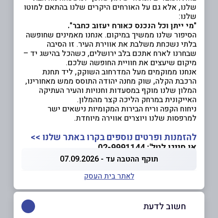
שלנו, אלא גם על האורחים היקרים שלנו בהתאם למוטו
שלנו:
"
מי ייתן וכל הנכנס כאורח יעזוב כחבר
".
הסיפור שלנו ממשיך במיקום. אנחנו מאמינים שחופשה
בלתי נשכחת משלבת את אווירת העיר. זו הסיבה
שבחרנו לארח אתכם בלב ירושלים, כשהכל בהישג יד –
מיקום שיעצים את חוויית החופשה שלכם.
אנחנו ממוקמים מעל המדרחוב השוקק, ליד תחנת
הרכבת הקלה, שוק מחנה יהודה התוסס ממש מאחורינו,
המלון שלנו מוקף במסעדות וחנויות והעיר העתיקה
האייקונית במרחק הליכה קצר מהמלון.
ניחוח הקפה וריח הבירות המקומיות נישאים ישר
למרפסות שלנו ויוצרים אווירה מיוחדת.
להזמנות ופרטים נוספים בקרו באתר שלנו >>
או חייגו לטל': 02-9991144
תוקף ההטבה עד - 07.09.2026
לאתר בית העסק
חשוב לדעת