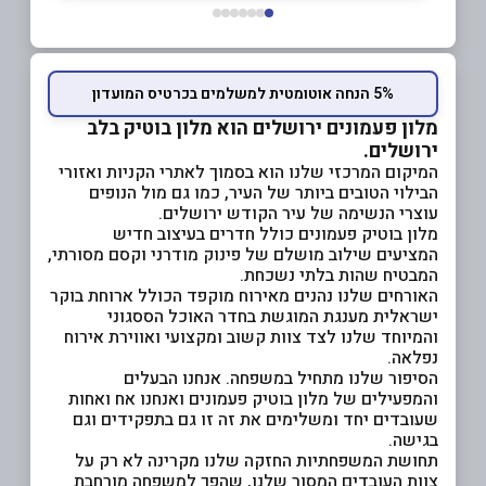
5% הנחה אוטומטית למשלמים בכרטיס המועדון
מלון פעמונים ירושלים הוא מלון בוטיק בלב
ירושלים.
המיקום המרכזי שלנו הוא בסמוך לאתרי הקניות ואזורי
הבילוי הטובים ביותר של העיר, כמו גם מול הנופים
עוצרי הנשימה של עיר הקודש ירושלים.
מלון בוטיק פעמונים כולל חדרים בעיצוב חדיש
המציעים שילוב מושלם של פינוק מודרני וקסם מסורתי,
המבטיח שהות בלתי נשכחת.
האורחים שלנו נהנים מאירוח מוקפד הכולל ארוחת בוקר
ישראלית מענגת המוגשת בחדר האוכל הססגוני
והמיוחד שלנו לצד צוות קשוב ומקצועי ואווירת אירוח
נפלאה.
הסיפור שלנו מתחיל במשפחה. אנחנו הבעלים
והמפעילים של מלון בוטיק פעמונים ואנחנו אח ואחות
שעובדים יחד ומשלימים את זה זו גם בתפקידים וגם
בגישה.
תחושת המשפחתיות החזקה שלנו מקרינה לא רק על
צוות העובדים המסור שלנו, שהפך למשפחה מורחבת