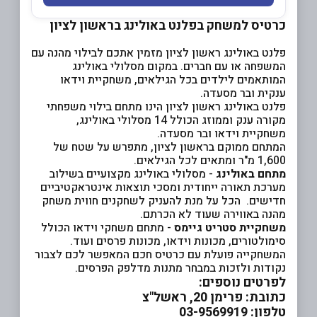
כרטיס למשחק בפלנט באולינג בראשון לציון
פלנט באולינג ראשון לציון מזמין אתכם לבילוי מהנה עם
המשפחה או עם חברים. במקום מסלולי באולינג
המותאמים לילדים בכל הגילאים, משחקיית וידאו
ענקית ובר מסעדה.
פלנט באולינג ראשון לציון הינו מתחם בילוי משפחתי
מקורה ענק וממוזג הכולל 14 מסלולי באולינג,
משחקיית וידאו ובר מסעדה.
המתחם ממוקם בראשון לציון, מתפרש על שטח של
1,600 מ"ר ומתאים לכל הגילאים.
מתחם באולינג
- מסלולי באולינג מקצועיים בשילוב
מערכת תאורה ייחודית ומסכי תוצאות אינטראקטיביים
חדישים. הכל על מנת להעניק לשחקנים חווית משחק
מהנה באווירה שעוד לא הכרתם.
משחקיית סטריט גיימס
- מתחם משחקי וידאו הכולל
סימולטורים, מכונות וידאו, מכונות פרסים ועוד.
המשחקייה פועלת עם כרטיס חכם המאפשר לכם לצבור
נקודות ולזכות במבחר מתנות מדלפק הפרסים.
לפרטים נוספים:
כתובת: פרימן 20, ראשל"צ
טלפון: 03-9569919