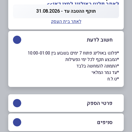
לאתר פלנט באולינג לחצו כאן>>
תוקף ההטבה עד - 31.08.2026
לאתר בית העסק
חשוב לדעת
*פלנט באולינג פתוח 7 ימים בשבוע בין 10:00-01:00
*המבצע תקף לכל ימי הפעילות
*התמונה להמחשה בלבד
*עד גמר המלאי
*ט.ל.ח
פרטי הספק
09-7672442
סניפים
באתר
בפייסבוק