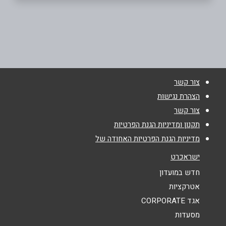
ראשון לציון
פרימן 20
09-7672442
שם מלא
*
צור קשר
טלפון
*
הצהרת נגישות
צור קשר
אימייל
*
תקנון ומדיניות הגנת הפרטיות
מדיניות הגנת הפרטיות האחודה של
נושא
*
ישראכרט
אנא חזרו אלי בקשר ל...
חדש במועדון
אטרקציות
הודעה
*
אגד CORPORATE
מסעדות