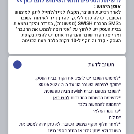
לרשימת הסניפים ותנאי השימוש לחצו כאן >>
אופן מימוש :
לאחר רכישת השובר, תקבלו לנייד/למייל לינק למימוש
השובר, יש להיכנס ללינק ולהזין נייד לאימות השובר
בSMS מחברת SWISH (נופשונית), במידה והינך נמצא.ת
בבית העסק יש ללחוץ על "אני רוצה לממש את ההטבה"
ואז יוצג הקוד שובר והברקוד אותו יש להציג בקופת
העסק - קוד זה תקף ל-10 דקות בלבד מעת הכניסה
חשוב לדעת
*למימוש השובר יש להציג את הקוד בבית העסק.
*תוקף למימוש השובר הנו עד ה-ה-30.06.2027
*השובר מטעם חברת swish מבית נופשונית
*לרשימת הרשתות המכבדות
לחצו כאן
*התמונה להמחשה בלבד
*עד גמר המלאי
*ט.ל.ח
*לאחר חלוף תוקף מימוש השובר, לא ניתן יהיה לממש את
השובר ולא יינתן זיכוי או החזר כספי בגינו