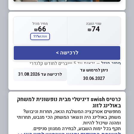
שווי הטבה
מחיר מוזל
66
74
₪
₪
11%
חסכת
לרכישה >
מחיר מוזל
— זכאות עד 5 שוברים לחודש קלנדרי
ניתן למימוש עד
לרכישה עד 31.08.2026
30.06.2027
כרטיס swish דיגיטלי מבית נופשונית למשחק
באולינג לזוג
מחפשים אטרקציה המשלבת הנאה, תחרות וגיבוש?
משחק באולינג היה ונשאר המשחק הכי מגבש, תחרותי
ומהנה שיכול להיות.
תקף בכל ימות השבוע, לבחירה ממגוון סניפים.