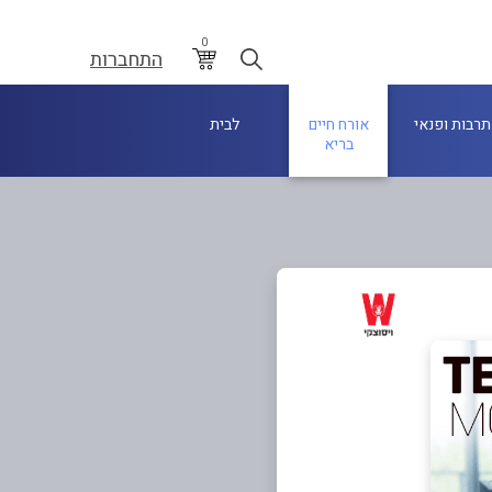
0
התחברות
תרבות ופנאי
אורח חיים
לבית
בריא