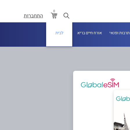
0
התחברות
תרבות ופנאי
אורח חיים בריא
לבית