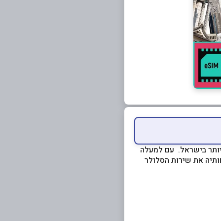
ם ביותר בישראל. עם למעלה
 יעדים ברחבי העולם, GlobaleSIM מספקת ללקוחותיה את שירות הסלולר