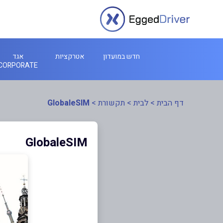
חדש במועדון
אטרקציות
אגד
CORPORATE
דף הבית
>
לבית
>
תקשורת
>
GlobaleSIM
GlobaleSIM