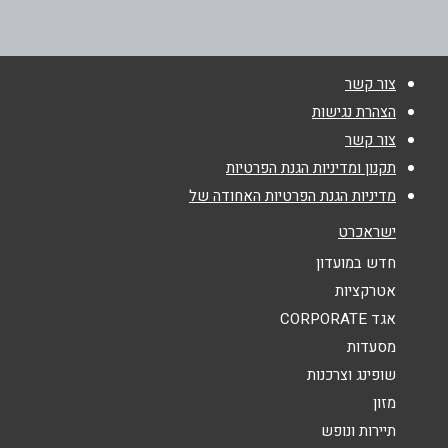
08-6370022
שם מלא
*
צור קשר
הצהרת נגישות
טלפון
*
צור קשר
תקנון ומדיניות הגנת הפרטיות
אימייל
*
מדיניות הגנת הפרטיות האחודה של
ישראכרט
נושא
*
חדש במועדון
אטרקציות
אנא חזרו אלי בקשר ל...
אגד CORPORATE
הודעה
*
מסעדות
שופינג וצרכנות
מזון
תיירות ונופש