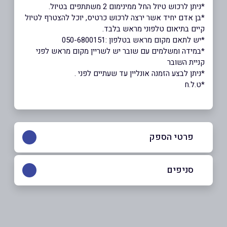
*ניתן לרכוש טיול החל ממינימום 2 משתתפים בטיול.
*בן אדם יחיד אשר ירצה לרכוש כרטיס, יוכל להצטרף לטיול
קיים בתיאום טלפוני מראש בלבד.
*יש לתאם מקום מראש בטלפון :050-6800151
*במידה ומשלמים עם שובר יש לשריין מקום מראש לפני
קניית השובר
*ניתן לבצע הזמנה אונליין עד שעתיים לפני .
*ט.ל.ח
פרטי הספק
08-6370022
סניפים
באתר
בפייסבוק
באינסטגרם
ביוטיוב
אילת
בוואטסאפ
נחל שלמה