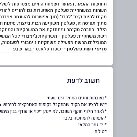
תחושות ההנאה, האושר ושמחת החיים מצטרפות לשלל הח
השהות במשחקיות פעלטון מאפשרות גם להורים להוריד 
מקום להיות קצת 'לחוד' (תוך אפשרות להשגחה צמודה ש
מתוך תפיסה זו, פעלטון משקיעה רבות בייצור, פיתוח
הילד. החברה מקימה ומתחזקת את המשחקיות והמתקנים 
רשת משחקיות פעלטון - משחקיות ג'ימבורי לכל המשפח
המובילים.הרשת מפעילה משחקיות ג'ימבורי לפעוטות, ג
סניפי רשת פעלטון
- ישפרו פלאנט - באר שבע
חשוב לדעת
*בשבתות וחגים המחיר הינו שעתי
*יש להציג את הקוד שהתקבל בקופות האטרקציה למימוש 
*לאחר חלוף תוקף השובר, לא יינתן זיכוי או עודף בגין מימ
*התמונה להמחשה בלבד
*עד גמר המלאי
*ט.ל.ח