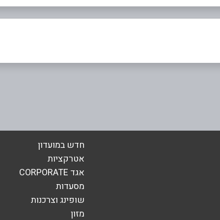
חדש במועדון
אימייל
*
אטרקציות
אגד CORPORATE
מסעדות
שופינג וצרכנות
מזון