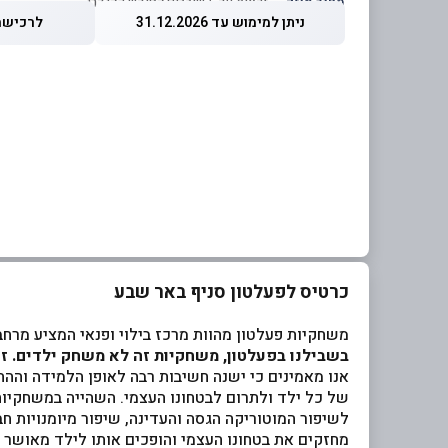
מחיר מוזל
— זכאות עד 5 שוברים לחודש קלנדרי
ניתן למימוש עד 31.12.2026
לרכישה עד 26
כרטיס לפעלטון סניף באר שבע
משחקיות פעלטון מהוות מרכז בילוי ופנאי המציע מרחב
בשבילנו בפעלטון, משחקיות זה לא משחק ילדים. זהו
אנו מאמינים כי ישנה חשיבות רבה לאופן הלמידה וההתפ
של כל ילד ולתרום לבטחונו העצמי. השהייה במשחקיות
לשיפור המוטוריקה הגסה והעדינה, שיפור מיומנויות ח
מחזקים את בטחונו העצמי והופכים אותו לילד מאושר ו