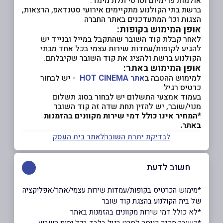
אולמות פרימיום וסרטי תלת מימד.
ברשת בתי הקולנוע מתקיימים אירועי סטנדאפ, הרצאות,
הצגות וכו׳ המתעדכנים באתר החברה
אופן המימוש בקופות:
לאחר קבלת קוד השובר שהתקבל במייל ובנייד יש
להגיע לקופות/עמדות שירות עצמי בכל אחד מבתי
הקולנוע ברשת ולהציג את קוד השובר שקיבלתם.
אופן המימוש באתר:
למימוש ההטבה ב
אתר HOT CINEMA
- יש לבחור
כרטיס רגיל
בעמוד אמצעי התשלום יש לבחור בסוג תשלום
מנוי/שובר, יש להזין תחת שדה זה קוד השובר
*המחיר אינו כולל דמי שירות מקוונים בהזמנות
באתר.
לבדיקת יתרת השובר
לאתר בית העסק
חשוב לדעת
*מימוש הכרטיס בקופות/עמדות שירות עצמי/אתר/אפליקציה
של בית הקולנוע בהצגת קוד שובר
*לא כולל דמי שירות מקוונים בהזמנות באתר
*השובר מקנה כניסה לסרט רגיל בלבד בכל ימות השבוע