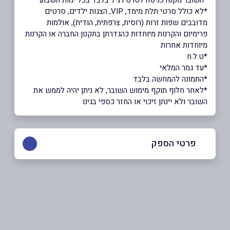
*לא כולל סרטי תלת מימד, VIP, הצגות ילדים, סרטים
מדובבים שפות זרות (רוסית, צרפתית, הודית), אולמות
פרימיום והקרנות מיוחדות כהגדרתן בתקנון החברה או הקרנות
מיוחדות אחרות
*ט.ל.ח
*עד גמר המלאי
*התמונה להמחשה בלבד
*לאחר חלוף תוקף מימוש השובר, לא ניתן יהיה לממש את
השובר ולא יינתן זיכוי או החזר כספי בגינו
פרטי הספק
chen@hotcinema.co.il
|
058-7206846
באתר
בפייסבוק
באינסטגרם