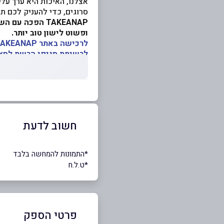
אצלנו, האיכות היא ערך עלי
סרוגים, כדי להעניק לכם 
TAKEANAP הפכה 
ופשוט לישון טוב יותר.
לרכישה באתר
TAKEANAP לחצו כאן 
לרשימת סניפי הרשת לחצו
חשוב לדעת
ָ*התמונות להמחשה בלבד
*ט.ל.ח
פרטי הספק