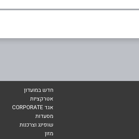
באינסטגרם
ביוטיוב
תל אביב יפו
תל אביב י
השל"ה 3
שינקין 8
41112
03-5271757
אימייל
*
בית חירות
חדש במועדון
רעננה
אטרקציות
הראשונים 1
קניון רננים - 
אגד CORPORATE
077-7001923
מסעדות
שופינג וצרכנות
מזון
בני דרור