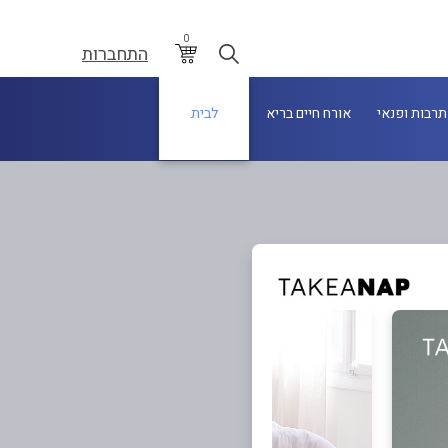
0
התחברות
תרבות ופנאי
אורח חיים בריא
לבית