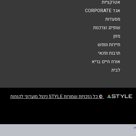
נושא
*
אטרקציות
אגד CORPORATE
אנא חזרו אלי בקשר ל...
מסעדות
הודעה
*
שופינג וצרכנות
מזון
תיירות ונופש
תרבות ופנאי
אורח חיים בריא
לבית
שליחה
© כל הזכויות שמורות STYLE ניהול מועדוני לקוחות
<