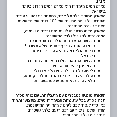
אביב
פארק המים מימדיון הוא פארק המים הגדול ביותר
בישראל.
הפארק ממוקם בלב תל אביב, במתחם גני יהושע הירוק
והפורח, על שטח מרשים של 100 דונם של מדשאות
ופינות ישיבה מטופחות.
הפארק מציע מבחר מגלשות מים ובריכות שחייה,
המתאימות לכל גיל ולכל המשפחה:
מגלשת הסייד היא מגלשת האקסטרים
היחידה מסוגה בארץ - חוויה שלא תשכחו!
בריכת הגלים שלנו היא הגדולה ביותר
בישראל
מגלשת המטאור שלנו היא חוויה מסעירה
שלא ניתן להישאר אדיש
גלישה על מזרן לריגוש מלא אדרנלין
בעולם הילד, הילדים נהנים ממלכה קסומה,
מלאה הרפתקאות ממש כמו באגדות
הפארק מונגש למבקרים עם מוגבלויות, עם צוות מסור
ונכון לסייע בכל עת, צוות המימדיון נעים, מקצועי ותמיד
כאן כדי לעזור לכם ליהנות מהחוויה המושלמת.
החזון שלנו: ליצור עבורכם רגעם בלתי נשכחים
וזיכרונות של שמחה וכיף.