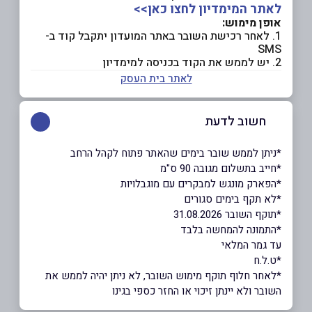
לאתר המימדיון לחצו כאן>>
אופן מימוש:
1. לאחר רכישת השובר באתר המועדון יתקבל קוד ב-
SMS
2. יש לממש את הקוד בכניסה למימדיון
לאתר בית העסק
חשוב לדעת
*ניתן לממש שובר בימים שהאתר פתוח לקהל הרחב
*חייב בתשלום מגובה 90 ס"מ
*הפארק מונגש למבקרים עם מוגבלויות
*לא תקף בימים סגורים
*תוקף השובר 31.08.2026
*התמונה להמחשה בלבד
עד גמר המלאי
*ט.ל.ח
*לאחר חלוף תוקף מימוש השובר, לא ניתן יהיה לממש את
השובר ולא יינתן זיכוי או החזר כספי בגינו