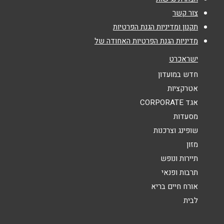
צור קשר
אימייל
*
תקנון ומדיניות הגנת הפרטיות
מדיניות הגנת הפרטיות האחודה של
נושא
*
ישראכרט
אנא חזרו אלי בקשר ל...
חדש במועדון
אטרקציות
הודעה
*
אגד CORPORATE
מסעדות
שופינג וצרכנות
מזון
תיירות ונופש
תרבות ופנאי
שליחה
אורח חיים בריא
לבית