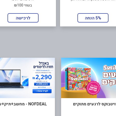
בשווי ₪100
5% הנחה
לרכישה
ויטבוקס לרגעים מתוקים
NOFDEAL - מחשב+תיק+עכבר