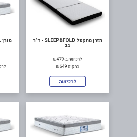
מזרן מתקפל SLEEP&FOLD - ד"ר
גב
לרכישה ב-₪479
במקום ₪649
לרכישה ב-
לרכישה