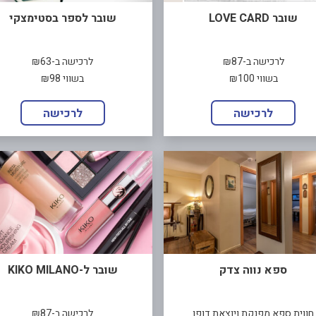
שובר LOVE CARD
שובר לספר בסטימצקי
לרכישה ב-₪87
לרכישה ב-₪63
בשווי ₪100
בשווי ₪98
לרכישה
לרכישה
ספא נווה צדק
שובר ל-KIKO MILANO
חווית ספא מפנקת ויוצאת דופן
לרכישה ב-₪87