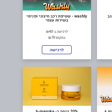
washly - שטיפת רכב חיצוני ופנימי
בשירות עצמי
לרכישה ב-₪40
במקום ₪70
לרכישה
מית +
20% הנחה ב- b-manuka