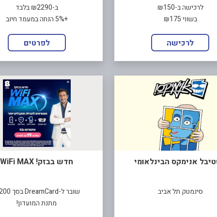
לרכישה ב-₪150
ב-₪2290 בלבד
בשווי ₪175
+5% הנחה במעמד חיוב
לרכישה
לפרטים
יבל אנימקס הבינלאומי
חדש בבזק! WiFi MAX
סינמטק תל אביב
שובר ל-DreamCard בסך ₪200
מתנת המועדון!