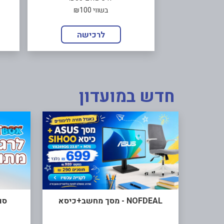
בשווי ₪100
לרכישה
חדש במועדון
NOFDEAL - מסך מחשב+כיסא
סו