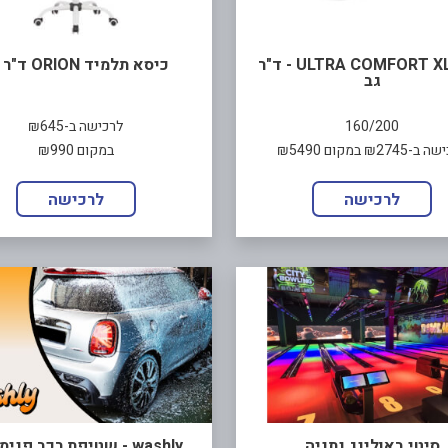
מזרן ULTRA COMFORT XL - ד"ר
כיסא תלמיד ORION ד"ר גב
גב
160/200
לרכישה ב-₪645
₪2745 במקום ₪5490
במקום ₪990
לרכישה
לרכישה
סיטי באולינג נתניה
washly - שטיפת רכב פני