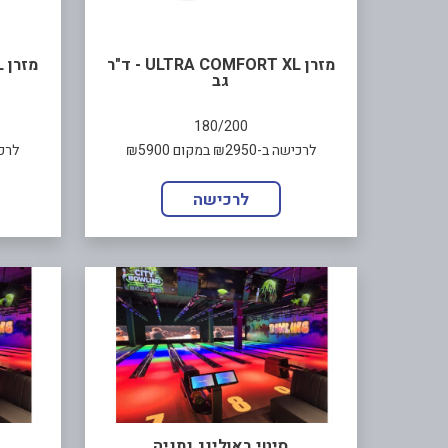
מזרן ULTRA COMFORT XL - ד"ר
גב
180/200
לרכישה ב-₪2950 במקום ₪5900
לרכישה ב-
לרכישה
סיטי באולינג נתניה