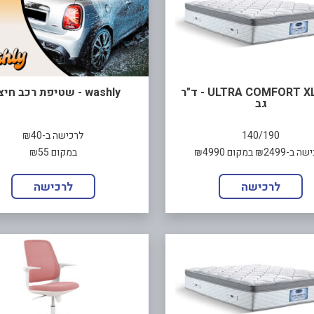
מזרן ULTRA COMFORT XL - ד"ר
washly - שטיפת רכב חיצוני
גב
140/190
לרכישה ב-₪40
₪2499 במקום ₪4990
במקום ₪55
לרכישה
לרכישה