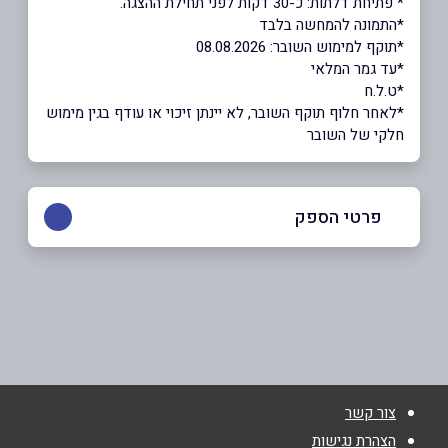
* פתיחת דלתות: כ-30 דקות לפני תחילת ההצגה.
*התמונה להמחשה בלבד
*תוקף למימוש השובר: 08.08.2026
*עד גמר המלאי
*ט.ל.ח
*לאחר חלוף תוקף השובר, לא יינתן זיכוי או עודף בגין מימוש
חלקי של השובר
פרטי הספק
שם מלא
*
טלפון
*
צור קשר
הצהרת נגישות