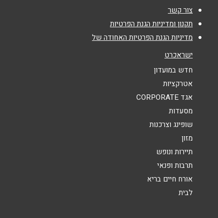
אימייל
*
צור קשר
תקנון ומדיניות הגנת הפרטיות
נושא
*
מדיניות הגנת הפרטיות האחודה של
אנא חזרו אלי בקשר ל...
ישראכרט
חדש במועדון
הודעה
*
אטרקציות
אגד CORPORATE
מסעדות
שופינג וצרכנות
מזון
תיירות ונופש
שליחה
תרבות ופנאי
אורח חיים בריא
לבית