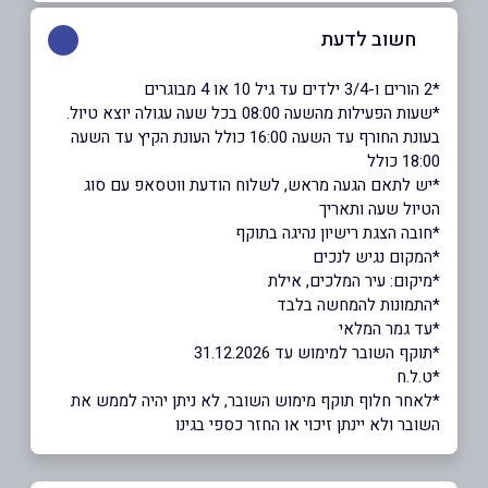
חשוב לדעת
*2 הורים ו-3/4 ילדים עד גיל 10 או 4 מבוגרים
*שעות הפעילות מהשעה 08:00 בכל שעה עגולה יוצא טיול.
בעונת החורף עד השעה 16:00 כולל העונת הקיץ עד השעה
18:00 כולל
*יש לתאם הגעה מראש, לשלוח הודעת ווטסאפ עם סוג
הטיול שעה ותאריך
*חובה הצגת רישיון נהיגה בתוקף
​​​​​​​*המקום נגיש לנכים
*מיקום: עיר המלכים, אילת
ָ*התמונות להמחשה בלבד
*עד גמר המלאי
*תוקף השובר למימוש עד 31.12.2026
*ט.ל.ח
*לאחר חלוף תוקף מימוש השובר, לא ניתן יהיה לממש את
השובר ולא יינתן זיכוי או החזר כספי בגינו