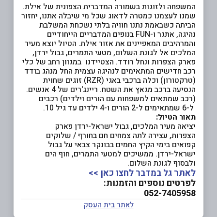
המשפחה ולזוגות בשמורה המדברית הצפונית של אילת.
שמנו לעצמנו כמטרה לדאוג שכל מי שיבלה אתנו, יחזור
הביתה כשבאמת נתנו חוויה בלתי נשכחת המשלבת
נהיגה, אתגר ו-FUN בנופים המדבריים הייחודיים
והמרהיבים המאפיינים את אזור אילת. הטיול יוצא מעיר
המלכים אל לגונת השלום, מטעי התמרים, גבול ירדן,
פארק הצפרות ונחל רודד. הצטיידנו במגוון רחב של כלי
רכב חדישים המתאימים לנהיגה עצמית החל מנהג בודד
(טרקטורון) וכלה ברכבי באגי (RZR) זוגים שחוית
הנסיעה ברכב מגאץ את השטח. ריינג'רים של 4 אנשים.
(רכב שמתאים למשפחות עם הורים וילדים) רכבים
ל-6 שמתאימים ל-2 הורים ו-4 ילדים עד גיל 10.
תאור הטיול:
יציאה מעיר המלכים, גבול ישראל-ירדן פארק
הצפרות, עצירה לתה צמחים חם בחורף / שלוקים
קפואים בימי הקיץ החמים בבונקר צבאי על גבול
ישראל-ירדן. ממשיכים למטעי התמרים, חוף הים
ולבסוף לגונת השלום.
לאתר גל במדבר לחצו כאן >>
לפרטים נוספים והזמנות:
052-7405958
לאתר בית העסק