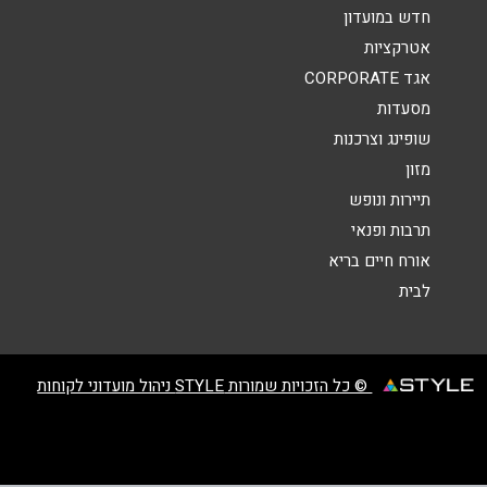
אנא חזרו אלי בקשר ל...
חדש במועדון
אטרקציות
הודעה
*
אגד CORPORATE
מסעדות
שופינג וצרכנות
מזון
תיירות ונופש
תרבות ופנאי
שליחה
אורח חיים בריא
לבית
© כל הזכויות שמורות STYLE ניהול מועדוני לקוחות