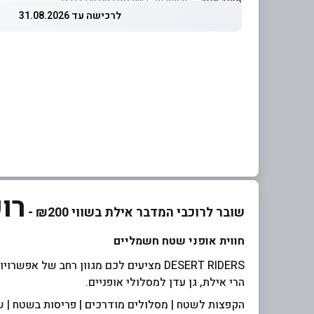
מחיר מוזל
— זכאות עד 5 שוברים לחודש קלנדרי
לרכישה עד 31.08.2026
רו
שובר לרוכבי המדבר אילת בשווי ₪200 -
חווית אופני שטח חשמליים
DESERT RIDERS מציעים לכם מגוון רחב של אפשרויות ל"מכורי" רכיבת שטח.
הרי אילת, גן עדן למסלולי אופניים.
הקפצות לשטח | מסלולים מודרכים | פריסות בשטח | שר