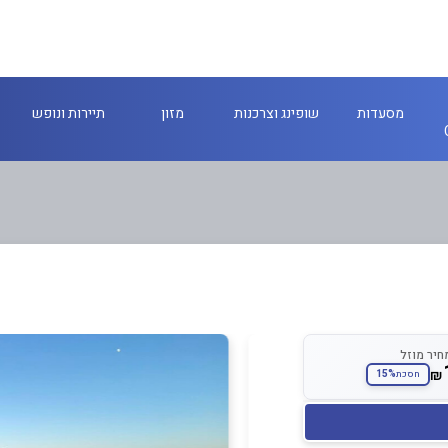
מסעדות
שופינג וצרכנות
מזון
תיירות ונופש
חיר מוזל
₪
15%
חסכת