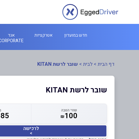
חדש במועדון
אטרקציות
אגד
CORPORATE
דף הבית
>
לבית
>
שובר לרשת KITAN
שובר לרשת KITAN
שווי הטבה
מ
85
100
₪
₪
לרכישה
>