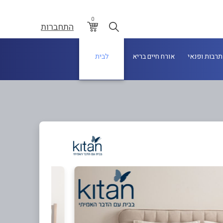
0
התחברות
תרבות ופנאי
אורח חיים בריא
לבית