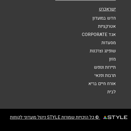
אנא חזרו אלי בקשר ל...
ישראכרט
הודעה
*
חדש במועדון
אטרקציות
אגד CORPORATE
מסעדות
שופינג וצרכנות
מזון
שליחה
תיירות ונופש
תרבות ופנאי
אורח חיים בריא
לבית
© כל הזכויות שמורות STYLE ניהול מועדוני לקוחות