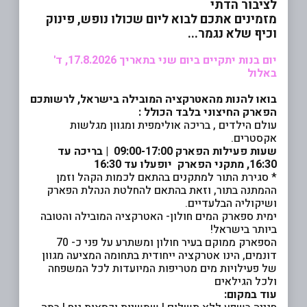
לציבור הדתי
מזמינים אתכם לבוא ליום שכולו נופש, פינוק
וכיף שלא נגמר...
יום בנות יתקיים ביום שני בתאריך 17.8.2026, ד'
באלול
בואו להנות מהאטרקציה המובילה בישראל, לרשותכם
הפארק החיצוני בלבד הכולל :
עולם הילדים , בריכה אולימפית ומגוון מגלשות
אקסטרים.
שעות פעילות הפארק 09:00-17:00 | בריכה עד
16:30, מתקני הפארק יופעלו עד 16:30
* סגירת התור למתקנים בהתאם לכמות הקהל וזמן
ההמתנה בתור, וזאת בהתאם להחלטת הנהלת הפארק
ושיקוליה הבלעדיים.
ימית ספארק המים חולון- האטרקציה המובילה והטובה
ביותר בישראל!
הספארק ממוקם בעיר חולון ומשתרע על פני כ- 70
דונמים, הינו אטרקציה ייחודית בתחומה המציעה מגוון
של פעילויות מים מטריפות המיועדות לכל המשפחה
ולכל הגילאים
עוד במקום: