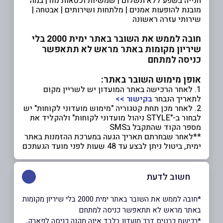
חנייה בשפע ללא תשלום | שמשיות וכסאות נוח | במה
מובנת להופעות אמנים | מלתחות ושירותים | אבטחה |
שירותי עזרה ראשונה
חובה לממש את השובר באתר ימית 2000 בלי
שיריון מקומות באתר מראש לא תתאפשר
כניסה למתחם
אופן מימוש השובר באתר:
1. לאחר הרכישה באתר המועדון יש לשריין מקום
לתאריך הנבחר
בקישור >>
2. לאחר מכן תחת קטגוריה "מימוש מועדוני לקוחות" יש
לבחור ב-"STYLE ניהול מועדוני לקוחות" ולהקליד את
מספר הקוד שהתקבל בSMS
**לאחר שבחרתם תאריך הגעה במערכת ההזמנות באתר
ימית, ביטול ניתן לבצע עד 48 שעות לפני מועד הגעתכם
חשוב לדעת
*חובה לממש את השובר באתר ימית 2000 בלי שיריון מקומות
באתר מראש לא תתאפשר כניסה למתחם
*רכישת כרטיס דרך מועדון בלבד אינה מקנה כניסה לפארק,